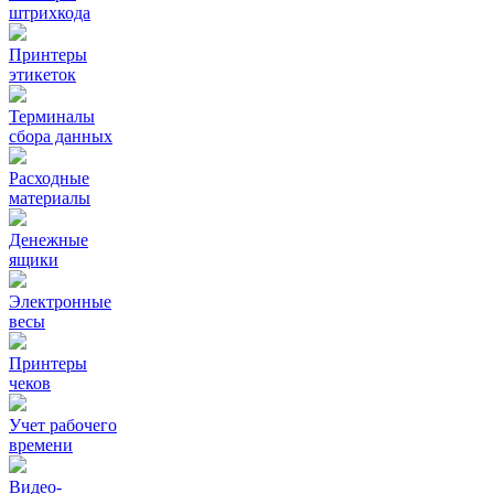
штрихкода
Принтеры
этикеток
Терминалы
сбора данных
Расходные
материалы
Денежные
ящики
Электронные
весы
Принтеры
чеков
Учет рабочего
времени
Видео‑