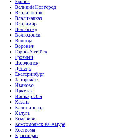
Брянск
Великий Новгород
Владивосток
Владикавказ
Владимир
Волгоград
Волгодонск
Вологда
Воронеж
Горно-Алтайск
Грозный
Дзержинск
Донецк
Екатеринбург
Запорожье
Иваново
Иркутск
Йошкар-Ола
Казань
Калининград
Калуга
Кемерово
Комсомольск-на-Амуре
Кострома
Краснодар