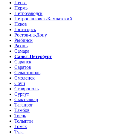
Пенза
Пермь
Петрозаводск
Петропавловск-Камчатский
Псков
Пятигорск
Ростов-на-Дону
Рыбинск
Рязань
Самара
Санкт-Петербург
Саранск
Саратов
Севастополь
Смоленск
Сочи
Ставрополь
Сургут
Сыктывкар
Таганрог
Тамбов
Тверь
Тольятти
Томск
Тула