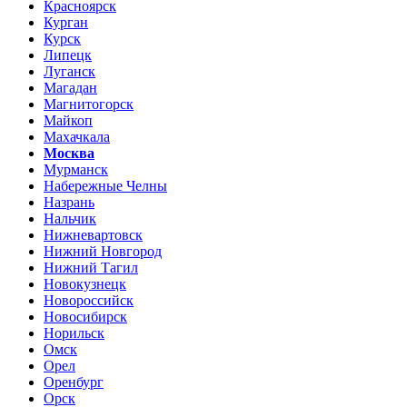
Красноярск
Курган
Курск
Липецк
Луганск
Магадан
Магнитогорск
Майкоп
Махачкала
Москва
Мурманск
Набережные Челны
Назрань
Нальчик
Нижневартовск
Нижний Новгород
Нижний Тагил
Новокузнецк
Новороссийск
Новосибирск
Норильск
Омск
Орел
Оренбург
Орск