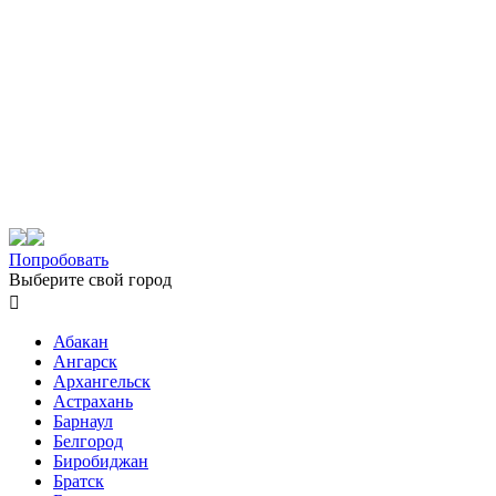
Попробовать
Выберите свой город

Абакан
Ангарск
Архангельск
Астрахань
Барнаул
Белгород
Биробиджан
Братск