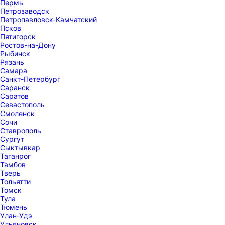
Пермь
Петрозаводск
Петропавловск-Камчатский
Псков
Пятигорск
Ростов-на-Дону
Рыбинск
Рязань
Самара
Санкт-Петербург
Саранск
Саратов
Севастополь
Смоленск
Сочи
Ставрополь
Сургут
Сыктывкар
Таганрог
Тамбов
Тверь
Тольятти
Томск
Тула
Тюмень
Улан-Удэ
Ульяновск