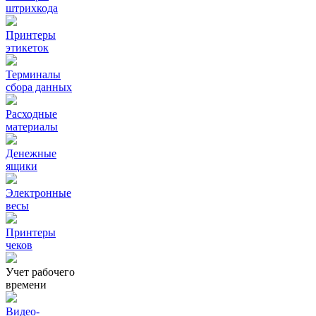
штрихкода
Принтеры
этикеток
Терминалы
сбора данных
Расходные
материалы
Денежные
ящики
Электронные
весы
Принтеры
чеков
Учет рабочего
времени
Видео‑