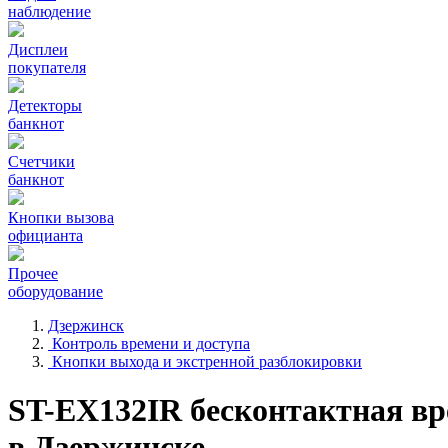
наблюдение
Дисплеи
покупателя
Детекторы
банкнот
Счетчики
банкнот
Кнопки вызова
официанта
Прочее
оборудование
Дзержинск
Контроль времени и доступа
Кнопки выхода и экстренной разблокировки
ST-EX132IR бесконтактная вр
в Дзержинске