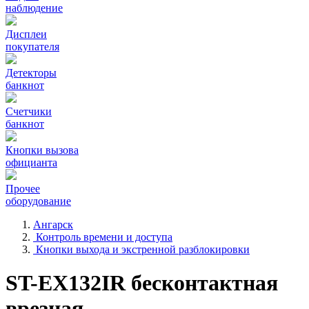
наблюдение
Дисплеи
покупателя
Детекторы
банкнот
Счетчики
банкнот
Кнопки вызова
официанта
Прочее
оборудование
Ангарск
Контроль времени и доступа
Кнопки выхода и экстренной разблокировки
ST-EX132IR бесконтактная
врезная