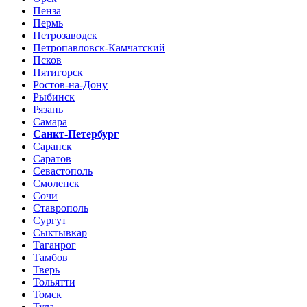
Пенза
Пермь
Петрозаводск
Петропавловск-Камчатский
Псков
Пятигорск
Ростов-на-Дону
Рыбинск
Рязань
Самара
Санкт-Петербург
Саранск
Саратов
Севастополь
Смоленск
Сочи
Ставрополь
Сургут
Сыктывкар
Таганрог
Тамбов
Тверь
Тольятти
Томск
Тула