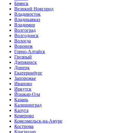
Брянск
Великий Новгород
Владивосток
Владикавказ
Владимир
Волгоград
Волгодонск
Вологда
Воронеж
Горно-Алтайск
Грозный
Дзержинск
Донецк
Екатеринбург
Запорожье
Иваново
Иркутск
Йошкар-Ола
Казань
Калининград
Калуга
Кемерово
Комсомольск-на-Амуре
Кострома
Краснодар