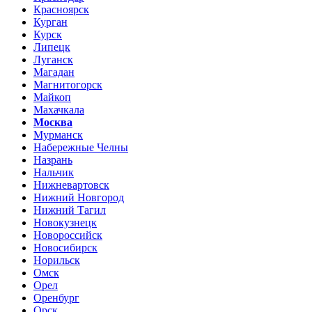
Красноярск
Курган
Курск
Липецк
Луганск
Магадан
Магнитогорск
Майкоп
Махачкала
Москва
Мурманск
Набережные Челны
Назрань
Нальчик
Нижневартовск
Нижний Новгород
Нижний Тагил
Новокузнецк
Новороссийск
Новосибирск
Норильск
Омск
Орел
Оренбург
Орск