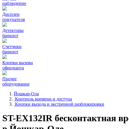
наблюдение
Дисплеи
покупателя
Детекторы
банкнот
Счетчики
банкнот
Кнопки вызова
официанта
Прочее
оборудование
Йошкар-Ола
Контроль времени и доступа
Кнопки выхода и экстренной разблокировки
ST-EX132IR бесконтактная вр
в Йошкар-Оле