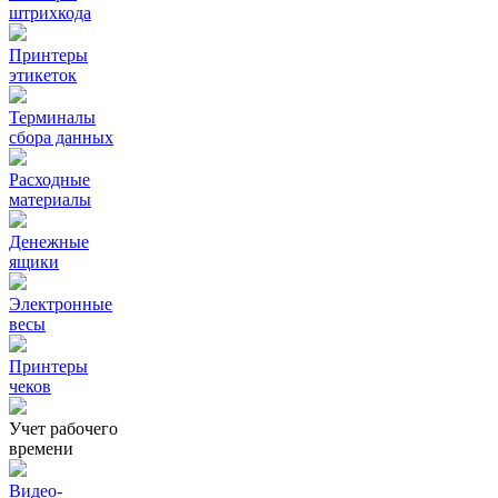
штрихкода
Принтеры
этикеток
Терминалы
сбора данных
Расходные
материалы
Денежные
ящики
Электронные
весы
Принтеры
чеков
Учет рабочего
времени
Видео‑