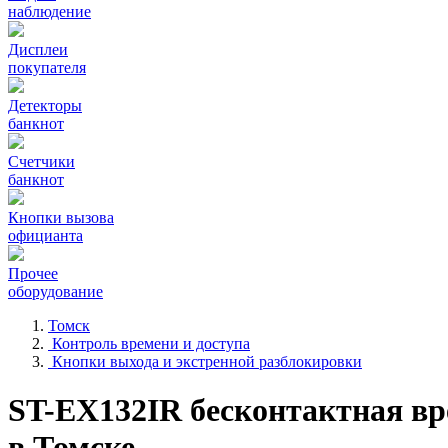
наблюдение
Дисплеи
покупателя
Детекторы
банкнот
Счетчики
банкнот
Кнопки вызова
официанта
Прочее
оборудование
Томск
Контроль времени и доступа
Кнопки выхода и экстренной разблокировки
ST-EX132IR бесконтактная вр
в Томске