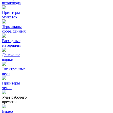
штрихкода
Принтеры
этикеток
Терминалы
сбора данных
Расходные
материалы
Денежные
ящики
Электронные
весы
Принтеры
чеков
Учет рабочего
времени
Видео‑