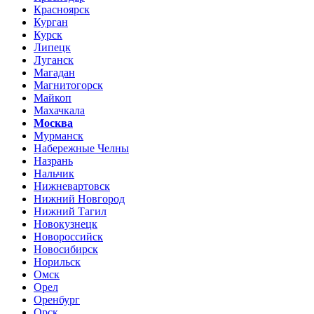
Красноярск
Курган
Курск
Липецк
Луганск
Магадан
Магнитогорск
Майкоп
Махачкала
Москва
Мурманск
Набережные Челны
Назрань
Нальчик
Нижневартовск
Нижний Новгород
Нижний Тагил
Новокузнецк
Новороссийск
Новосибирск
Норильск
Омск
Орел
Оренбург
Орск