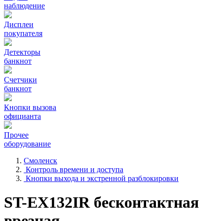
наблюдение
Дисплеи
покупателя
Детекторы
банкнот
Счетчики
банкнот
Кнопки вызова
официанта
Прочее
оборудование
Смоленск
Контроль времени и доступа
Кнопки выхода и экстренной разблокировки
ST-EX132IR бесконтактная
врезная