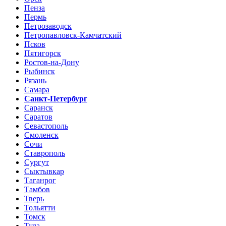
Пенза
Пермь
Петрозаводск
Петропавловск-Камчатский
Псков
Пятигорск
Ростов-на-Дону
Рыбинск
Рязань
Самара
Санкт-Петербург
Саранск
Саратов
Севастополь
Смоленск
Сочи
Ставрополь
Сургут
Сыктывкар
Таганрог
Тамбов
Тверь
Тольятти
Томск
Тула