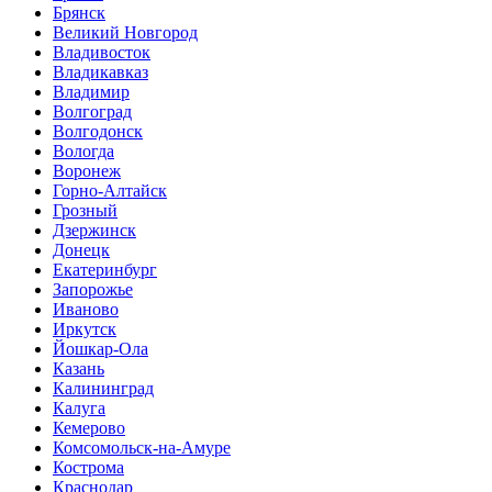
Брянск
Великий Новгород
Владивосток
Владикавказ
Владимир
Волгоград
Волгодонск
Вологда
Воронеж
Горно-Алтайск
Грозный
Дзержинск
Донецк
Екатеринбург
Запорожье
Иваново
Иркутск
Йошкар-Ола
Казань
Калининград
Калуга
Кемерово
Комсомольск-на-Амуре
Кострома
Краснодар