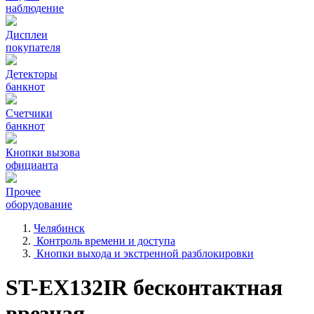
наблюдение
Дисплеи
покупателя
Детекторы
банкнот
Счетчики
банкнот
Кнопки вызова
официанта
Прочее
оборудование
Челябинск
Контроль времени и доступа
Кнопки выхода и экстренной разблокировки
ST-EX132IR бесконтактная
врезная