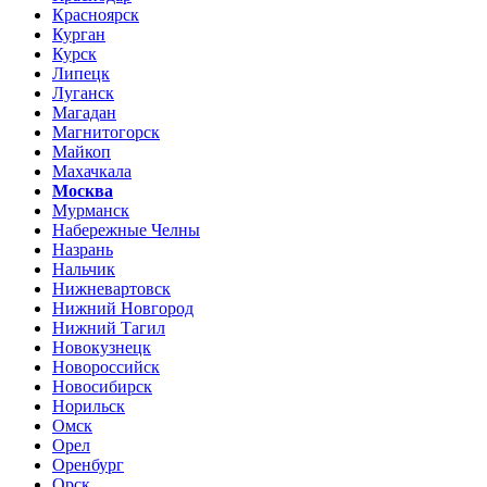
Красноярск
Курган
Курск
Липецк
Луганск
Магадан
Магнитогорск
Майкоп
Махачкала
Москва
Мурманск
Набережные Челны
Назрань
Нальчик
Нижневартовск
Нижний Новгород
Нижний Тагил
Новокузнецк
Новороссийск
Новосибирск
Норильск
Омск
Орел
Оренбург
Орск