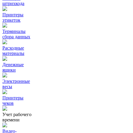
штрихкода
Принтеры
этикеток
Терминалы
сбора данных
Расходные
материалы
Денежные
ящики
Электронные
весы
Принтеры
чеков
Учет рабочего
времени
Видео‑