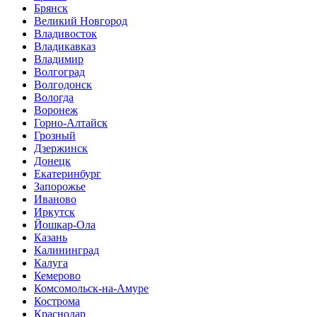
Брянск
Великий Новгород
Владивосток
Владикавказ
Владимир
Волгоград
Волгодонск
Вологда
Воронеж
Горно-Алтайск
Грозный
Дзержинск
Донецк
Екатеринбург
Запорожье
Иваново
Иркутск
Йошкар-Ола
Казань
Калининград
Калуга
Кемерово
Комсомольск-на-Амуре
Кострома
Краснодар