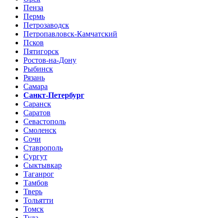
Пенза
Пермь
Петрозаводск
Петропавловск-Камчатский
Псков
Пятигорск
Ростов-на-Дону
Рыбинск
Рязань
Самара
Санкт-Петербург
Саранск
Саратов
Севастополь
Смоленск
Сочи
Ставрополь
Сургут
Сыктывкар
Таганрог
Тамбов
Тверь
Тольятти
Томск
Тула