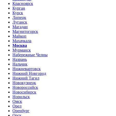
Красноярск
Курган
Курск
Липецк
Луганск
Магадан
Магнитогорск
Майкоп
Махачкала
Москва
Мурманск
Набережные Челны
Назрань
Нальчик
Нижневартовск
Нижний Новгород
Нижний Тагил
Новокузнецк
Новороссийск
Новосибирск
Норильск
Омск
Орел
Оренбург
Орск