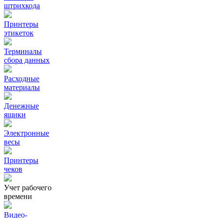
штрихкода
Принтеры
этикеток
Терминалы
сбора данных
Расходные
материалы
Денежные
ящики
Электронные
весы
Принтеры
чеков
Учет рабочего
времени
Видео‑