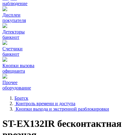
наблюдение
Дисплеи
покупателя
Детекторы
банкнот
Счетчики
банкнот
Кнопки вызова
официанта
Прочее
оборудование
Братск
Контроль времени и доступа
Кнопки выхода и экстренной разблокировки
ST-EX132IR бесконтактная
врезная