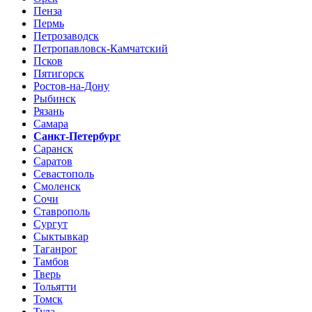
Пенза
Пермь
Петрозаводск
Петропавловск-Камчатский
Псков
Пятигорск
Ростов-на-Дону
Рыбинск
Рязань
Самара
Санкт-Петербург
Саранск
Саратов
Севастополь
Смоленск
Сочи
Ставрополь
Сургут
Сыктывкар
Таганрог
Тамбов
Тверь
Тольятти
Томск
Тула