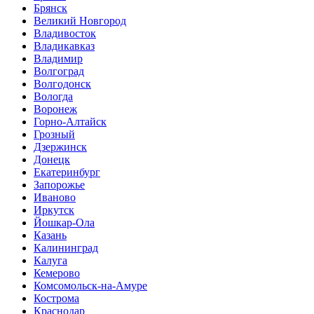
Брянск
Великий Новгород
Владивосток
Владикавказ
Владимир
Волгоград
Волгодонск
Вологда
Воронеж
Горно-Алтайск
Грозный
Дзержинск
Донецк
Екатеринбург
Запорожье
Иваново
Иркутск
Йошкар-Ола
Казань
Калининград
Калуга
Кемерово
Комсомольск-на-Амуре
Кострома
Краснодар