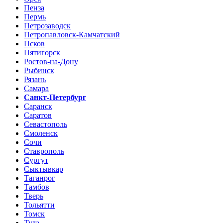
Пенза
Пермь
Петрозаводск
Петропавловск-Камчатский
Псков
Пятигорск
Ростов-на-Дону
Рыбинск
Рязань
Самара
Санкт-Петербург
Саранск
Саратов
Севастополь
Смоленск
Сочи
Ставрополь
Сургут
Сыктывкар
Таганрог
Тамбов
Тверь
Тольятти
Томск
Тула