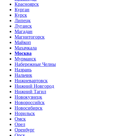
Красноярск
Курган
Курск
Липецк
Луганск
Магадан
Магнитогорск
Майкоп
Махачкала
Москва
Мурманск
Набережные Челны
Назрань
Нальчик
Нижневартовск
Нижний Новгород
Нижний Тагил
Новокузнецк
Новороссийск
Новосибирск
Норильск
Омск
Орел
Оренбург
Орск