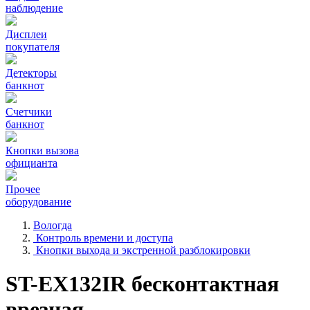
наблюдение
Дисплеи
покупателя
Детекторы
банкнот
Счетчики
банкнот
Кнопки вызова
официанта
Прочее
оборудование
Вологда
Контроль времени и доступа
Кнопки выхода и экстренной разблокировки
ST-EX132IR бесконтактная
врезная