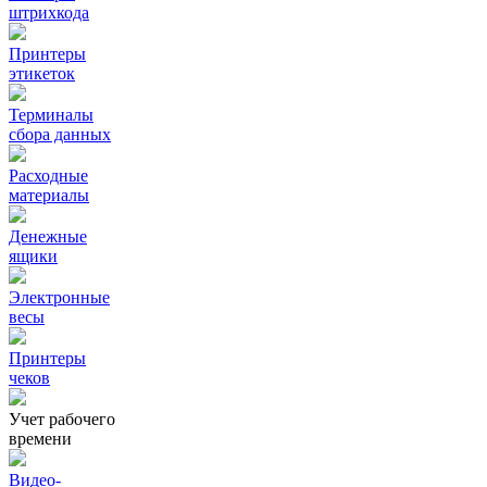
штрихкода
Принтеры
этикеток
Терминалы
сбора данных
Расходные
материалы
Денежные
ящики
Электронные
весы
Принтеры
чеков
Учет рабочего
времени
Видео‑