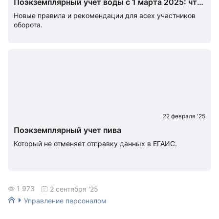
Поэкземплярный учет воды с 1 марта 2025: что
меняется в УПД и процессах
Новые правила и рекомендации для всех участников
оборота.
22 февраля '25
Поэкземплярный учет пива
Который не отменяет отправку данных в ЕГАИС.
1 973
2 сентября '25
Управление персоналом