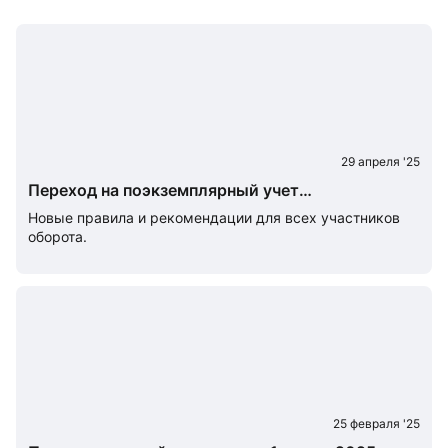
29 апреля '25
Переход на поэкземплярный учет
маркированных товаров: что меняется
Новые правила и рекомендации для всех участников
в процессах и документах
оборота.
25 февраля '25