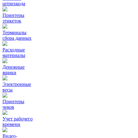
штрихкода
Принтеры
этикеток
Терминалы
сбора данных
Расходные
материалы
Денежные
ящики
Электронные
весы
Принтеры
чеков
Учет рабочего
времени
Видео‑