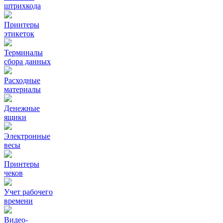
штрихкода
Принтеры
этикеток
Терминалы
сбора данных
Расходные
материалы
Денежные
ящики
Электронные
весы
Принтеры
чеков
Учет рабочего
времени
Видео‑