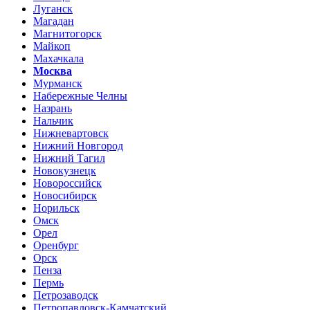
Луганск
Магадан
Магнитогорск
Майкоп
Махачкала
Москва
Мурманск
Набережные Челны
Назрань
Нальчик
Нижневартовск
Нижний Новгород
Нижний Тагил
Новокузнецк
Новороссийск
Новосибирск
Норильск
Омск
Орел
Оренбург
Орск
Пенза
Пермь
Петрозаводск
Петропавловск-Камчатский