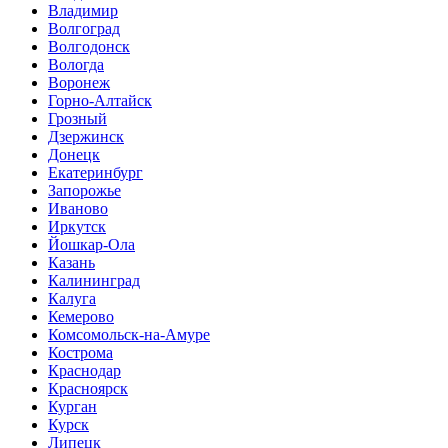
Владимир
Волгоград
Волгодонск
Вологда
Воронеж
Горно-Алтайск
Грозный
Дзержинск
Донецк
Екатеринбург
Запорожье
Иваново
Иркутск
Йошкар-Ола
Казань
Калининград
Калуга
Кемерово
Комсомольск-на-Амуре
Кострома
Краснодар
Красноярск
Курган
Курск
Липецк