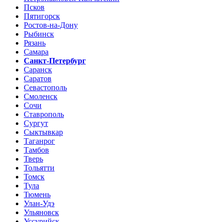
Псков
Пятигорск
Ростов-на-Дону
Рыбинск
Рязань
Самара
Санкт-Петербург
Саранск
Саратов
Севастополь
Смоленск
Сочи
Ставрополь
Сургут
Сыктывкар
Таганрог
Тамбов
Тверь
Тольятти
Томск
Тула
Тюмень
Улан-Удэ
Ульяновск
Уссурийск