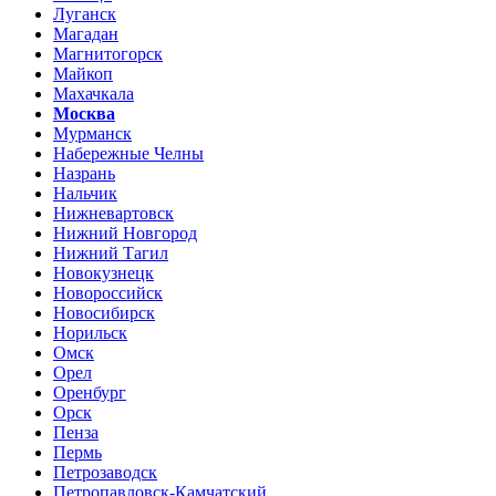
Луганск
Магадан
Магнитогорск
Майкоп
Махачкала
Москва
Мурманск
Набережные Челны
Назрань
Нальчик
Нижневартовск
Нижний Новгород
Нижний Тагил
Новокузнецк
Новороссийск
Новосибирск
Норильск
Омск
Орел
Оренбург
Орск
Пенза
Пермь
Петрозаводск
Петропавловск-Камчатский