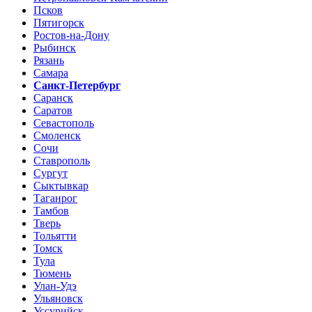
Псков
Пятигорск
Ростов-на-Дону
Рыбинск
Рязань
Самара
Санкт-Петербург
Саранск
Саратов
Севастополь
Смоленск
Сочи
Ставрополь
Сургут
Сыктывкар
Таганрог
Тамбов
Тверь
Тольятти
Томск
Тула
Тюмень
Улан-Удэ
Ульяновск
Уссурийск