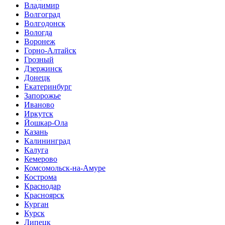
Владимир
Волгоград
Волгодонск
Вологда
Воронеж
Горно-Алтайск
Грозный
Дзержинск
Донецк
Екатеринбург
Запорожье
Иваново
Иркутск
Йошкар-Ола
Казань
Калининград
Калуга
Кемерово
Комсомольск-на-Амуре
Кострома
Краснодар
Красноярск
Курган
Курск
Липецк