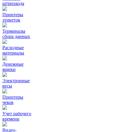
штрихкода
Принтеры
этикеток
Терминалы
сбора данных
Расходные
материалы
Денежные
ящики
Электронные
весы
Принтеры
чеков
Учет рабочего
времени
Видео‑