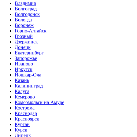
Владимир
Волгоград
Волгодонск
Вологда
Воронеж
Горно-Алтайск
Грозный
Дзержинск
Донецк
Екатеринбург
Запорожье
Иваново
Иркутск
Йошкар-Ола
Казань
Калининград
Калуга
Кемерово
Комсомольск-на-Амуре
Кострома
Краснодар
Красноярск
Курган
Курск
Липецк