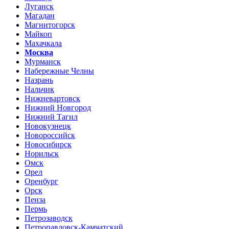
Луганск
Магадан
Магнитогорск
Майкоп
Махачкала
Москва
Мурманск
Набережные Челны
Назрань
Нальчик
Нижневартовск
Нижний Новгород
Нижний Тагил
Новокузнецк
Новороссийск
Новосибирск
Норильск
Омск
Орел
Оренбург
Орск
Пенза
Пермь
Петрозаводск
Петропавловск-Камчатский