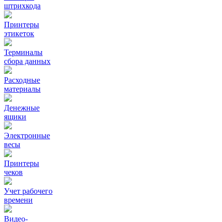
штрихкода
Принтеры
этикеток
Терминалы
сбора данных
Расходные
материалы
Денежные
ящики
Электронные
весы
Принтеры
чеков
Учет рабочего
времени
Видео‑