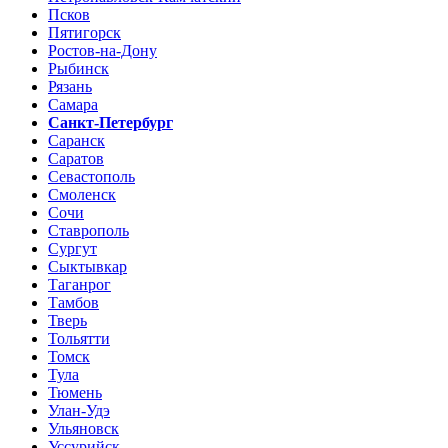
Псков
Пятигорск
Ростов-на-Дону
Рыбинск
Рязань
Самара
Санкт-Петербург
Саранск
Саратов
Севастополь
Смоленск
Сочи
Ставрополь
Сургут
Сыктывкар
Таганрог
Тамбов
Тверь
Тольятти
Томск
Тула
Тюмень
Улан-Удэ
Ульяновск
Уссурийск