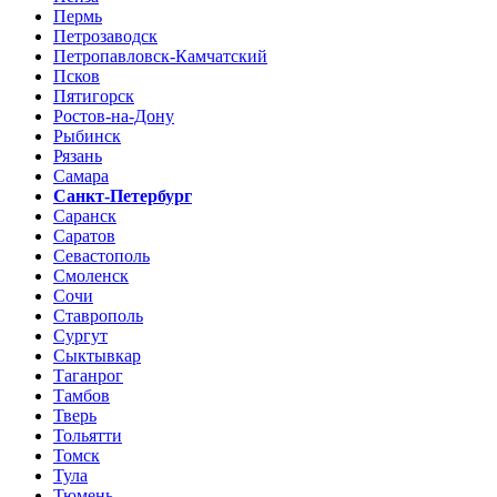
Пермь
Петрозаводск
Петропавловск-Камчатский
Псков
Пятигорск
Ростов-на-Дону
Рыбинск
Рязань
Самара
Санкт-Петербург
Саранск
Саратов
Севастополь
Смоленск
Сочи
Ставрополь
Сургут
Сыктывкар
Таганрог
Тамбов
Тверь
Тольятти
Томск
Тула
Тюмень