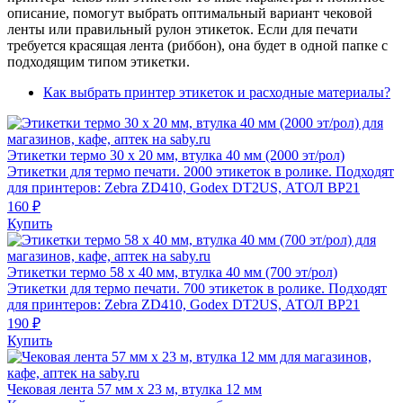
описание, помогут выбрать оптимальный вариант чековой
ленты или правильный рулон этикеток. Если для печати
требуется красящая лента (риббон), она будет в одной папке с
подходящим типом этикетки.
Как выбрать принтер этикеток и расходные материалы?
Этикетки термо 30 х 20 мм, втулка 40 мм (2000 эт/рол)
Этикетки для термо печати. 2000 этикеток в ролике. Подходят
для принтеров: Zebra ZD410, Godex DT2US, АТОЛ BP21
160 ₽
Купить
Этикетки термо 58 х 40 мм, втулка 40 мм (700 эт/рол)
Этикетки для термо печати. 700 этикеток в ролике. Подходят
для принтеров: Zebra ZD410, Godex DT2US, АТОЛ BP21
190 ₽
Купить
Чековая лента 57 мм x 23 м, втулка 12 мм