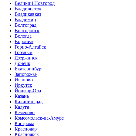
Великий Новгород
Владивосток
Владикавказ
Владимир
Волгоград
Волгодонск
Вологда
Воронеж
Горно-Алтайск
Грозный
Дзержинск
Донецк
Екатеринбург
Запорожье
Иваново
Иркутск
Йошкар-Ола
Казань
Калининград
Калуга
Кемерово
Комсомольск-на-Амуре
Кострома
Краснодар
Красноярск