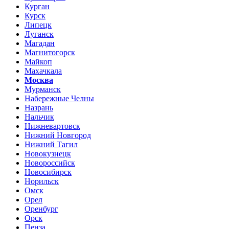
Курган
Курск
Липецк
Луганск
Магадан
Магнитогорск
Майкоп
Махачкала
Москва
Мурманск
Набережные Челны
Назрань
Нальчик
Нижневартовск
Нижний Новгород
Нижний Тагил
Новокузнецк
Новороссийск
Новосибирск
Норильск
Омск
Орел
Оренбург
Орск
Пенза