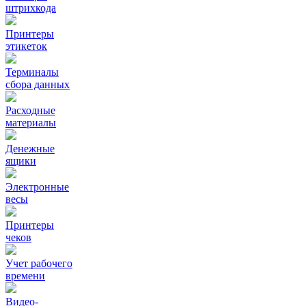
штрихкода
Принтеры
этикеток
Терминалы
сбора данных
Расходные
материалы
Денежные
ящики
Электронные
весы
Принтеры
чеков
Учет рабочего
времени
Видео‑