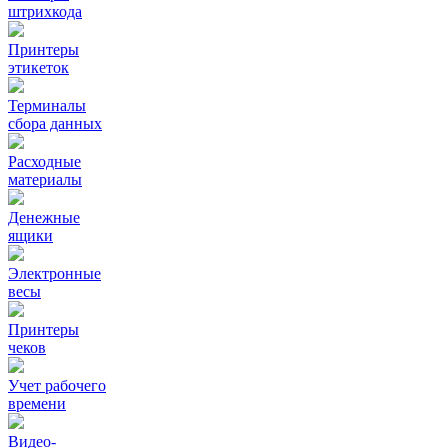
штрихкода
Принтеры
этикеток
Терминалы
сбора данных
Расходные
материалы
Денежные
ящики
Электронные
весы
Принтеры
чеков
Учет рабочего
времени
Видео‑