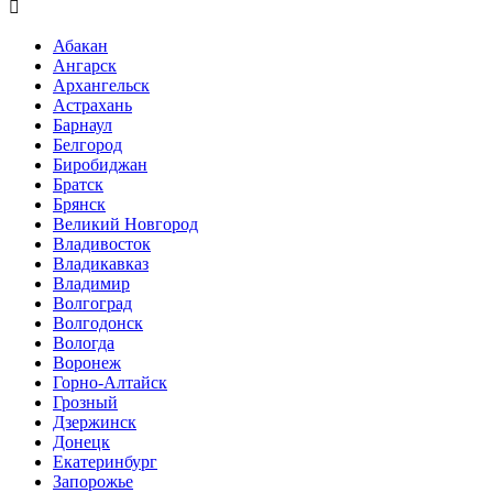

Абакан
Ангарск
Архангельск
Астрахань
Барнаул
Белгород
Биробиджан
Братск
Брянск
Великий Новгород
Владивосток
Владикавказ
Владимир
Волгоград
Волгодонск
Вологда
Воронеж
Горно-Алтайск
Грозный
Дзержинск
Донецк
Екатеринбург
Запорожье