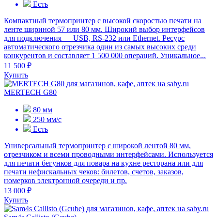
Есть
Компактный термопринтер с высокой скоростью печати на
ленте шириной 57 или 80 мм. Широкий выбор интерфейсов
для подключения — USB, RS-232 или Ethernet. Ресурс
автоматического отрезчика один из самых высоких среди
конкурентов и составляет 1 500 000 операций. Уникальное...
11 500 ₽
Купить
MERTECH G80
80 мм
250 мм/с
Есть
Универсальный термопринтер с широкой лентой 80 мм,
отрезчиком и всеми проводными интерфейсами. Используется
для печати бегунков для повара на кухне ресторана или для
печати нефискальных чеков: билетов, счетов, заказов,
номерков электронной очереди и пр.
13 000 ₽
Купить