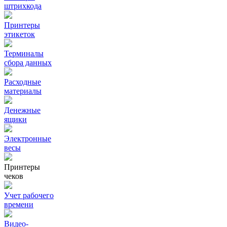
штрихкода
Принтеры
этикеток
Терминалы
сбора данных
Расходные
материалы
Денежные
ящики
Электронные
весы
Принтеры
чеков
Учет рабочего
времени
Видео‑