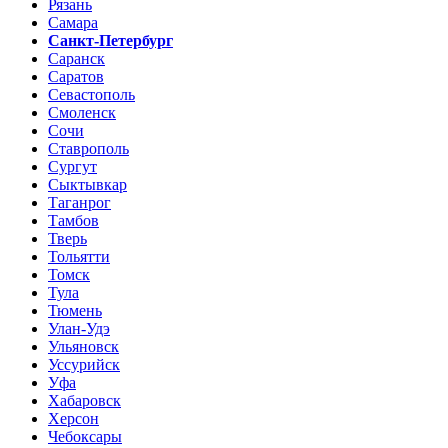
Рязань
Самара
Санкт-Петербург
Саранск
Саратов
Севастополь
Смоленск
Сочи
Ставрополь
Сургут
Сыктывкар
Таганрог
Тамбов
Тверь
Тольятти
Томск
Тула
Тюмень
Улан-Удэ
Ульяновск
Уссурийск
Уфа
Хабаровск
Херсон
Чебоксары