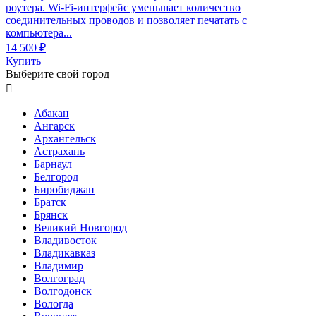
роутера. Wi-Fi-интерфейс уменьшает количество
соединительных проводов и позволяет печатать с
компьютера...
14 500 ₽
Купить
Выберите свой город

Абакан
Ангарск
Архангельск
Астрахань
Барнаул
Белгород
Биробиджан
Братск
Брянск
Великий Новгород
Владивосток
Владикавказ
Владимир
Волгоград
Волгодонск
Вологда