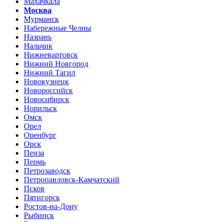
Махачкала
Москва
Мурманск
Набережные Челны
Назрань
Нальчик
Нижневартовск
Нижний Новгород
Нижний Тагил
Новокузнецк
Новороссийск
Новосибирск
Норильск
Омск
Орел
Оренбург
Орск
Пенза
Пермь
Петрозаводск
Петропавловск-Камчатский
Псков
Пятигорск
Ростов-на-Дону
Рыбинск