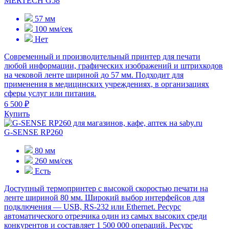
MERTECH G58
57 мм
100 мм/сек
Нет
Современный и производительный принтер для печати
любой информации, графических изображений и штрихкодов
на чековой ленте шириной до 57 мм. Подходит для
применения в медицинских учреждениях, в организациях
сферы услуг или питания.
6 500 ₽
Купить
G-SENSE RP260
80 мм
260 мм/сек
Есть
Доступный термопринтер с высокой скоростью печати на
ленте шириной 80 мм. Широкий выбор интерфейсов для
подключения — USB, RS-232 или Ethernet. Ресурс
автоматического отрезчика один из самых высоких среди
конкурентов и составляет 1 500 000 операций. Ресурс