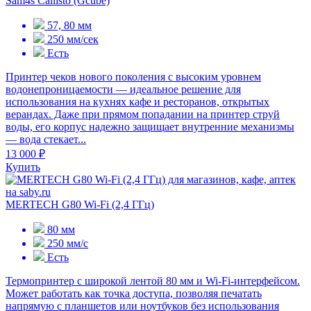
Sam4s Callisto (Gcube)
57, 80 мм
250 мм/сек
Есть
Принтер чеков нового поколения с высоким уровнем
водонепроницаемости — идеальное решение для
использования на кухнях кафе и ресторанов, открытых
верандах. Даже при прямом попадании на принтер струй
воды, его корпус надежно защищает внутренние механизмы
— вода стекает...
13 000 ₽
Купить
MERTECH G80 Wi-Fi (2,4 ГГц)
80 мм
250 мм/с
Есть
Термопринтер с широкой лентой 80 мм и Wi-Fi-интерфейсом.
Может работать как точка доступа, позволяя печатать
напрямую с планшетов или ноутбуков без использования