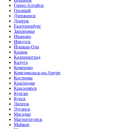
Воронеж
Горно-Алтайск
Грозный
Дзержинск
Донецк
Екатеринбург
Запорожье
Иваново
Иркутск
Йошкар-Ола
Казань
Калининград
Калуга
Кемерово
Комсомольск-на-Амуре
Кострома
Краснодар
Красноярск
Курган
Курск
Липецк
Луганск
Магадан
Магнитогорск
Майкоп