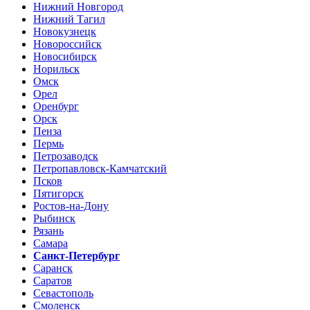
Нижний Новгород
Нижний Тагил
Новокузнецк
Новороссийск
Новосибирск
Норильск
Омск
Орел
Оренбург
Орск
Пенза
Пермь
Петрозаводск
Петропавловск-Камчатский
Псков
Пятигорск
Ростов-на-Дону
Рыбинск
Рязань
Самара
Санкт-Петербург
Саранск
Саратов
Севастополь
Смоленск