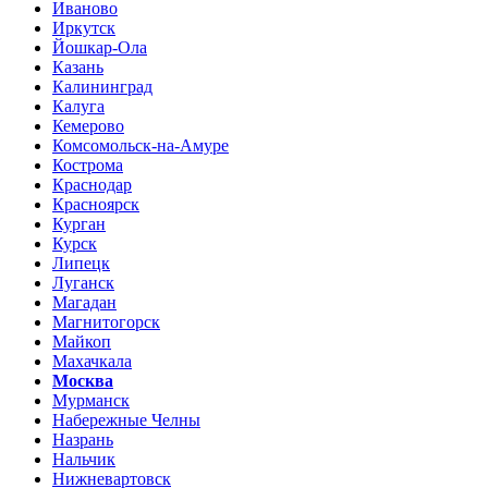
Иваново
Иркутск
Йошкар-Ола
Казань
Калининград
Калуга
Кемерово
Комсомольск-на-Амуре
Кострома
Краснодар
Красноярск
Курган
Курск
Липецк
Луганск
Магадан
Магнитогорск
Майкоп
Махачкала
Москва
Мурманск
Набережные Челны
Назрань
Нальчик
Нижневартовск