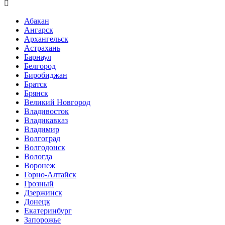

Абакан
Ангарск
Архангельск
Астрахань
Барнаул
Белгород
Биробиджан
Братск
Брянск
Великий Новгород
Владивосток
Владикавказ
Владимир
Волгоград
Волгодонск
Вологда
Воронеж
Горно-Алтайск
Грозный
Дзержинск
Донецк
Екатеринбург
Запорожье