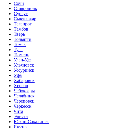
Сочи
Ставрополь
Сургут
Сыктывкар
Таганрог
Тамбов
Тверь
Тольятти
Томск
Тула
Тюмень
Улан-Удэ
Ульяновск
Уссурийск
Уфа
Хабаровск
Херсон
Чебоксары
Челябинск
Череповец
Черкесск
Чита
Элиста
Южно-Сахалинск
Якутск