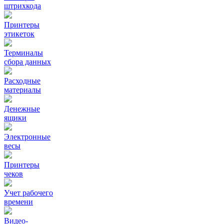
штрихкода
Принтеры
этикеток
Терминалы
сбора данных
Расходные
материалы
Денежные
ящики
Электронные
весы
Принтеры
чеков
Учет рабочего
времени
Видео‑