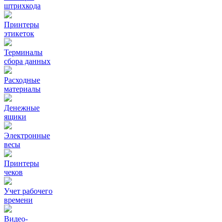
штрихкода
Принтеры
этикеток
Терминалы
сбора данных
Расходные
материалы
Денежные
ящики
Электронные
весы
Принтеры
чеков
Учет рабочего
времени
Видео‑