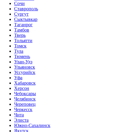
Сочи
Ставрополь
Сургут
Сыктывкар
Таганрог
Тамбов
Тверь
Тольятти
Томск
Тула
Тюмень
Улан-Удэ
Ульяновск
Уссурийск
Уфа
Хабаровск
Херсон
Чебоксары
Челябинск
Череповец
Черкесск
Чита
Элиста
Южно-Сахалинск
Якутск