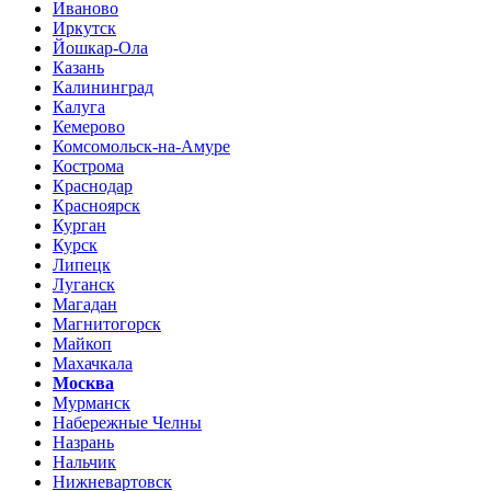
Иваново
Иркутск
Йошкар-Ола
Казань
Калининград
Калуга
Кемерово
Комсомольск-на-Амуре
Кострома
Краснодар
Красноярск
Курган
Курск
Липецк
Луганск
Магадан
Магнитогорск
Майкоп
Махачкала
Москва
Мурманск
Набережные Челны
Назрань
Нальчик
Нижневартовск