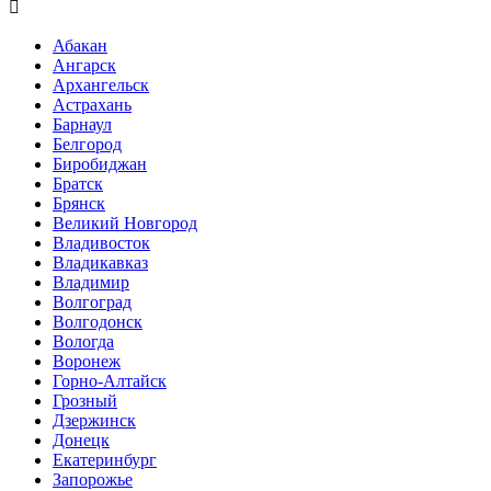

Абакан
Ангарск
Архангельск
Астрахань
Барнаул
Белгород
Биробиджан
Братск
Брянск
Великий Новгород
Владивосток
Владикавказ
Владимир
Волгоград
Волгодонск
Вологда
Воронеж
Горно-Алтайск
Грозный
Дзержинск
Донецк
Екатеринбург
Запорожье