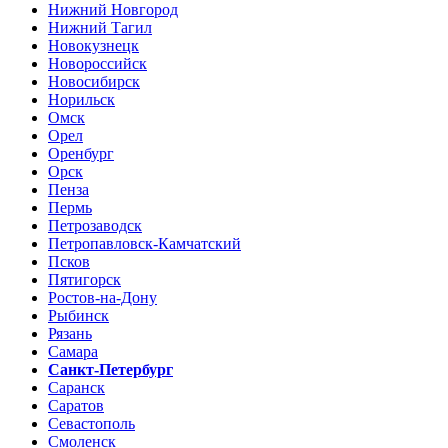
Нижний Новгород
Нижний Тагил
Новокузнецк
Новороссийск
Новосибирск
Норильск
Омск
Орел
Оренбург
Орск
Пенза
Пермь
Петрозаводск
Петропавловск-Камчатский
Псков
Пятигорск
Ростов-на-Дону
Рыбинск
Рязань
Самара
Санкт-Петербург
Саранск
Саратов
Севастополь
Смоленск