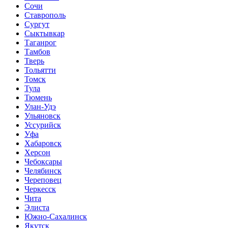
Сочи
Ставрополь
Сургут
Сыктывкар
Таганрог
Тамбов
Тверь
Тольятти
Томск
Тула
Тюмень
Улан-Удэ
Ульяновск
Уссурийск
Уфа
Хабаровск
Херсон
Чебоксары
Челябинск
Череповец
Черкесск
Чита
Элиста
Южно-Сахалинск
Якутск