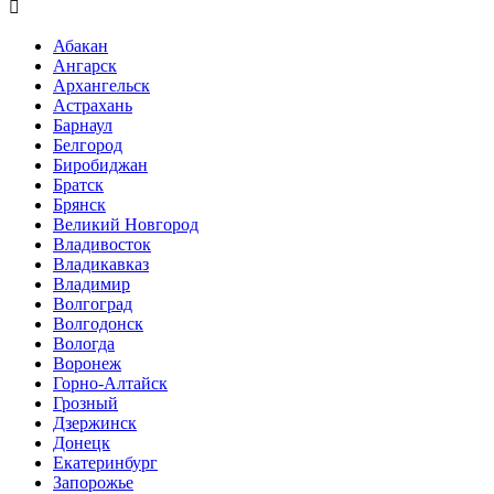

Абакан
Ангарск
Архангельск
Астрахань
Барнаул
Белгород
Биробиджан
Братск
Брянск
Великий Новгород
Владивосток
Владикавказ
Владимир
Волгоград
Волгодонск
Вологда
Воронеж
Горно-Алтайск
Грозный
Дзержинск
Донецк
Екатеринбург
Запорожье