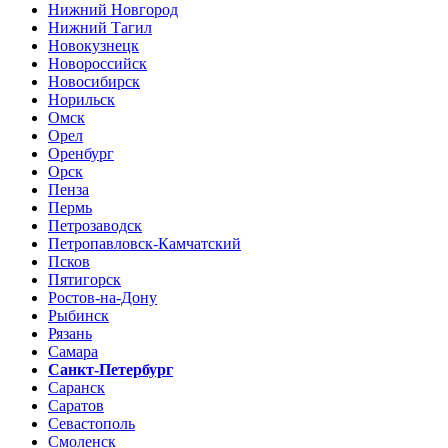
Нижний Новгород
Нижний Тагил
Новокузнецк
Новороссийск
Новосибирск
Норильск
Омск
Орел
Оренбург
Орск
Пенза
Пермь
Петрозаводск
Петропавловск-Камчатский
Псков
Пятигорск
Ростов-на-Дону
Рыбинск
Рязань
Самара
Санкт-Петербург
Саранск
Саратов
Севастополь
Смоленск