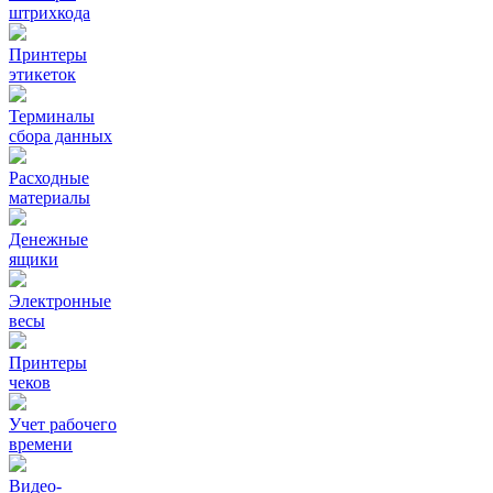
штрихкода
Принтеры
этикеток
Терминалы
сбора данных
Расходные
материалы
Денежные
ящики
Электронные
весы
Принтеры
чеков
Учет рабочего
времени
Видео‑