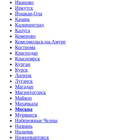
Иваново
Иркутск
Йошкар-Ола
Казань
Калининград
Калуга
Кемерово
Комсомольск-на-Амуре
Кострома
Краснодар
Красноярск
Курган
Курск
Липецк
Луганск
Магадан
Магнитогорск
Майкоп
Махачкала
Москва
Мурманск
Набережные Челны
Назрань
Нальчик
Нижневартовск