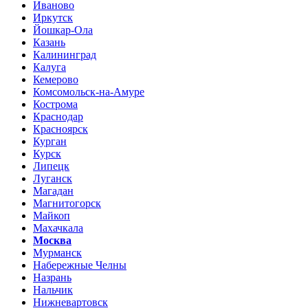
Иваново
Иркутск
Йошкар-Ола
Казань
Калининград
Калуга
Кемерово
Комсомольск-на-Амуре
Кострома
Краснодар
Красноярск
Курган
Курск
Липецк
Луганск
Магадан
Магнитогорск
Майкоп
Махачкала
Москва
Мурманск
Набережные Челны
Назрань
Нальчик
Нижневартовск