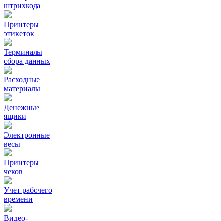
штрихкода
Принтеры
этикеток
Терминалы
сбора данных
Расходные
материалы
Денежные
ящики
Электронные
весы
Принтеры
чеков
Учет рабочего
времени
Видео‑