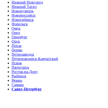
Нижний Новгород
Нижний Тагил
Новокузнецк
Новороссийск
Новосибирск
Норильск
Омск
Орел
Оренбург
Орск
Пенза
Пермь
Петрозаводск
Петропавловск-Камчатский
Псков
Пятигорск
Ростов-на-Дону
Рыбинск
Рязань
Самара
Санкт-Петербург