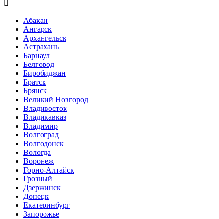

Абакан
Ангарск
Архангельск
Астрахань
Барнаул
Белгород
Биробиджан
Братск
Брянск
Великий Новгород
Владивосток
Владикавказ
Владимир
Волгоград
Волгодонск
Вологда
Воронеж
Горно-Алтайск
Грозный
Дзержинск
Донецк
Екатеринбург
Запорожье