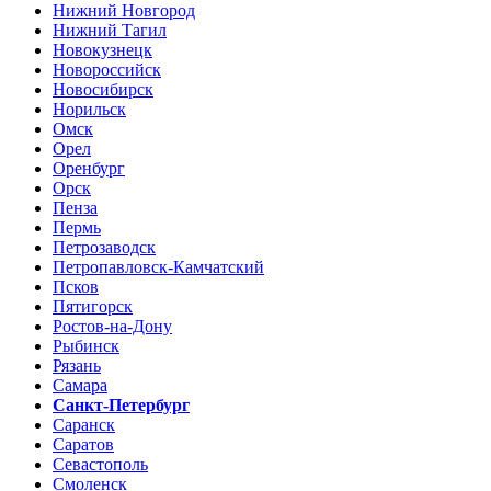
Нижний Новгород
Нижний Тагил
Новокузнецк
Новороссийск
Новосибирск
Норильск
Омск
Орел
Оренбург
Орск
Пенза
Пермь
Петрозаводск
Петропавловск-Камчатский
Псков
Пятигорск
Ростов-на-Дону
Рыбинск
Рязань
Самара
Санкт-Петербург
Саранск
Саратов
Севастополь
Смоленск