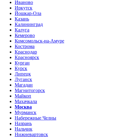
Иваново
Иркутск
Йошкар-Ола
Казань
Калининград
Калуга
Кемерово
Комсомольск-на-Амуре
Кострома
Краснодар
Красноярск
Курган
Курск
Липецк
Луганск
Магадан
Магнитогорск
Майкоп
Махачкала
Москва
Мурманск
Набережные Челны
Назрань
Нальчик
Нижневартовск