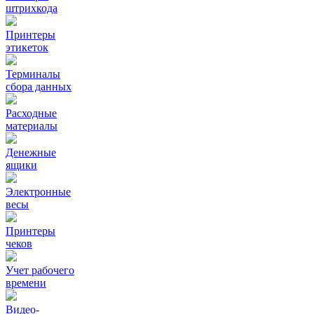
штрихкода
Принтеры
этикеток
Терминалы
сбора данных
Расходные
материалы
Денежные
ящики
Электронные
весы
Принтеры
чеков
Учет рабочего
времени
Видео‑