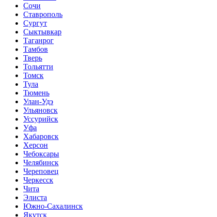
Сочи
Ставрополь
Сургут
Сыктывкар
Таганрог
Тамбов
Тверь
Тольятти
Томск
Тула
Тюмень
Улан-Удэ
Ульяновск
Уссурийск
Уфа
Хабаровск
Херсон
Чебоксары
Челябинск
Череповец
Черкесск
Чита
Элиста
Южно-Сахалинск
Якутск