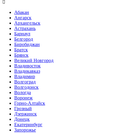

Абакан
Ангарск
Архангельск
Астрахань
Барнаул
Белгород
Биробиджан
Братск
Брянск
Великий Новгород
Владивосток
Владикавказ
Владимир
Волгоград
Волгодонск
Вологда
Воронеж
Горно-Алтайск
Грозный
Дзержинск
Донецк
Екатеринбург
Запорожье