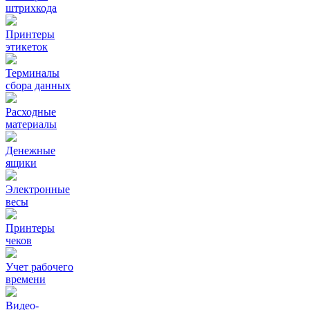
штрихкода
Принтеры
этикеток
Терминалы
сбора данных
Расходные
материалы
Денежные
ящики
Электронные
весы
Принтеры
чеков
Учет рабочего
времени
Видео‑