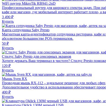
WiFi роутер MikroTik RB941-2nD
Профессиональный роутер для широкого спектра задач. При раб
кафе или магазин, где мобильный интернет работает плохо, а в
3 490 ₽
Купить
Карта сотрудника Saby Presto
Магнитная карта-идентификатор сотрудника ресторана, кафе и
абсолютном большинстве POS-терминалов.
50 ₽
Купить
Стилус Saby Presto для сенсорных экранов
Хотите держать Ваш терминал в чистоте? Стилус Presto поможет
120 ₽
Купить
Мышь Sven RX
Проводная мышь RX-112 – идеальное решение для любых сфер 
Дополнительное удобство в использовании обеспечивает проре
400 ₽
Купить
Клавиатура Oklick 130M черный USB