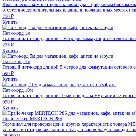
Классическая компьютерная клавиатура с цифровым блоком кл
отсутствие дополнительных клавиш в неожиданных местах иск
750 ₽
Купить
Патч-корд 1м
Готовый патч-корд длиной 1 метр для коммутации сетевого обо
275 ₽
Купить
Патч-корд 5м
Готовый патч-корд длиной 5 метров для коммутации сетевого 
690 ₽
Купить
Патч-корд 10м
Готовый патч-корд длиной 10 метров для коммутации сетевого
990 ₽
Купить
Прайс-чекер MERTECH P8S
Терминал для проверки цен и других характеристик товара ME
устройство отправляет запрос в базу товаров Saby и выводит
38 000 ₽