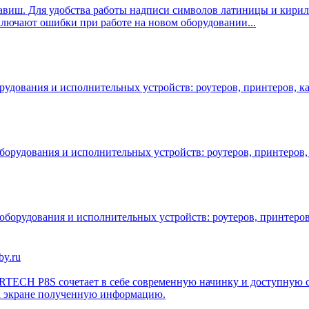
авиш. Для удобства работы надписи символов латиницы и кири
лючают ошибки при работе на новом оборудовании...
рудования и исполнительных устройств: роутеров, принтеров, к
оборудования и исполнительных устройств: роутеров, принтеров,
 оборудования и исполнительных устройств: роутеров, принтеро
RTECH P8S сочетает в себе современную начинку и доступную ст
 на экране полученную информацию.