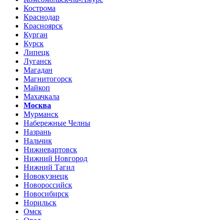
Кострома
Краснодар
Красноярск
Курган
Курск
Липецк
Луганск
Магадан
Магнитогорск
Майкоп
Махачкала
Москва
Мурманск
Набережные Челны
Назрань
Нальчик
Нижневартовск
Нижний Новгород
Нижний Тагил
Новокузнецк
Новороссийск
Новосибирск
Норильск
Омск