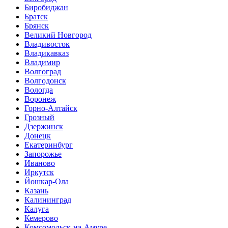
Биробиджан
Братск
Брянск
Великий Новгород
Владивосток
Владикавказ
Владимир
Волгоград
Волгодонск
Вологда
Воронеж
Горно-Алтайск
Грозный
Дзержинск
Донецк
Екатеринбург
Запорожье
Иваново
Иркутск
Йошкар-Ола
Казань
Калининград
Калуга
Кемерово
Комсомольск-на-Амуре