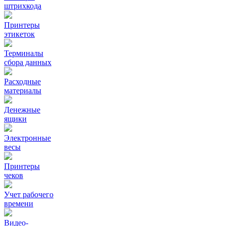
штрихкода
Принтеры
этикеток
Терминалы
сбора данных
Расходные
материалы
Денежные
ящики
Электронные
весы
Принтеры
чеков
Учет рабочего
времени
Видео‑