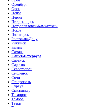
Орел
Оренбург
Орск
Пенза
Пермь
Петрозаводск
Петропавловск-Камчатский
Псков
Пятигорск
Ростов-на-Дону
Рыбинск
Рязань
Самара
Санкт-Петербург
Саранск
Саратов
Севастополь
Смоленск
Сочи
Ставрополь
Сургут
Сыктывкар
Таганрог
Тамбов
Тверь