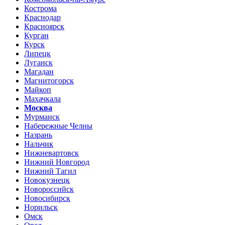
Кострома
Краснодар
Красноярск
Курган
Курск
Липецк
Луганск
Магадан
Магнитогорск
Майкоп
Махачкала
Москва
Мурманск
Набережные Челны
Назрань
Нальчик
Нижневартовск
Нижний Новгород
Нижний Тагил
Новокузнецк
Новороссийск
Новосибирск
Норильск
Омск