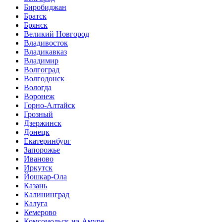
Биробиджан
Братск
Брянск
Великий Новгород
Владивосток
Владикавказ
Владимир
Волгоград
Волгодонск
Вологда
Воронеж
Горно-Алтайск
Грозный
Дзержинск
Донецк
Екатеринбург
Запорожье
Иваново
Иркутск
Йошкар-Ола
Казань
Калининград
Калуга
Кемерово
Комсомольск-на-Амуре