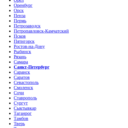
Орел
Оренбург
Орск
Пенза
Пермь
Петрозаводск
Петропавловск-Камчатский
Псков
Пятигорск
Ростов-на-Дону
Рыбинск
Рязань
Самара
Санкт-Петербург
Саранск
Саратов
Севастополь
Смоленск
Сочи
Ставрополь
Сургут
Сыктывкар
Таганрог
Тамбов
Тверь