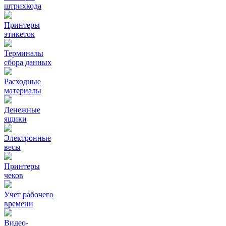
штрихкода
Принтеры
этикеток
Терминалы
сбора данных
Расходные
материалы
Денежные
ящики
Электронные
весы
Принтеры
чеков
Учет рабочего
времени
Видео‑