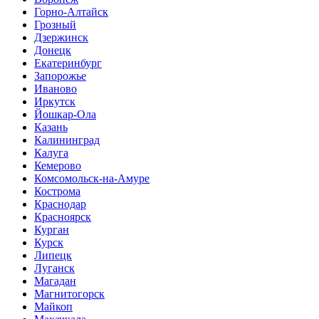
Горно-Алтайск
Грозный
Дзержинск
Донецк
Екатеринбург
Запорожье
Иваново
Иркутск
Йошкар-Ола
Казань
Калининград
Калуга
Кемерово
Комсомольск-на-Амуре
Кострома
Краснодар
Красноярск
Курган
Курск
Липецк
Луганск
Магадан
Магнитогорск
Майкоп