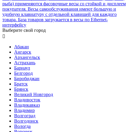
рыба) применяются фасовочные весы со стойкой и дисплеем
покупателя. Весы самообслуживания имеют большую и
удобную клавиатуру с отдельной клавишей для каждого
товара. База товаров загружается в весы по Ethernet-
интерфейсу
Выберите свой город

Абакан
Ангарск
Архангельск
Астрахань
Барнаул
Белгород
Биробиджан
Братск
Брянск
Великий Новгород
Владивосток
Владикавказ
Владимир
Волгоград
Волгодонск
Вологда
Воронеж