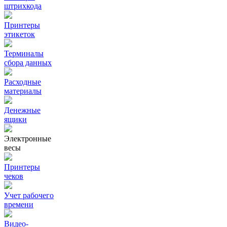
штрихкода
Принтеры
этикеток
Терминалы
сбора данных
Расходные
материалы
Денежные
ящики
Электронные
весы
Принтеры
чеков
Учет рабочего
времени
Видео‑