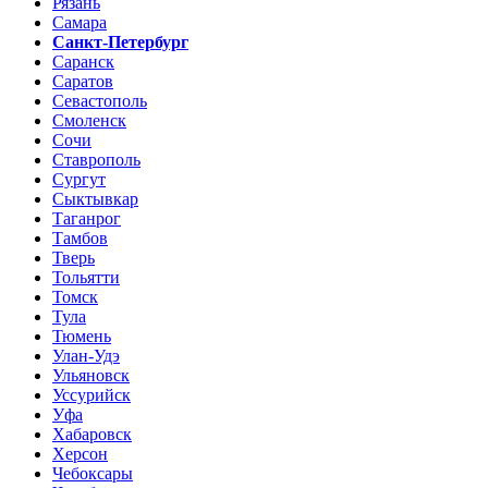
Рязань
Самара
Санкт-Петербург
Саранск
Саратов
Севастополь
Смоленск
Сочи
Ставрополь
Сургут
Сыктывкар
Таганрог
Тамбов
Тверь
Тольятти
Томск
Тула
Тюмень
Улан-Удэ
Ульяновск
Уссурийск
Уфа
Хабаровск
Херсон
Чебоксары