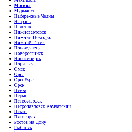
Махачкала
Москва
Мурманск
Набережные Челны
Назрань
Нальчик
Нижневартовск
Нижний Новгород
Нижний Тагил
Новокузнецк
Новороссийск
Новосибирск
Норильск
Омск
Орел
Оренбург
Орск
Пенза
Пермь
Петрозаводск
Петропавловск-Камчатский
Псков
Пятигорск
Ростов-на-Дону
Рыбинск