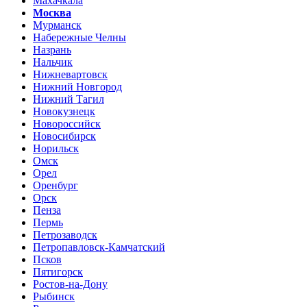
Махачкала
Москва
Мурманск
Набережные Челны
Назрань
Нальчик
Нижневартовск
Нижний Новгород
Нижний Тагил
Новокузнецк
Новороссийск
Новосибирск
Норильск
Омск
Орел
Оренбург
Орск
Пенза
Пермь
Петрозаводск
Петропавловск-Камчатский
Псков
Пятигорск
Ростов-на-Дону
Рыбинск