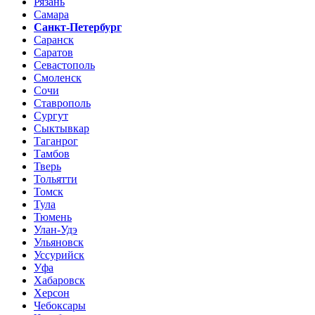
Рязань
Самара
Санкт-Петербург
Саранск
Саратов
Севастополь
Смоленск
Сочи
Ставрополь
Сургут
Сыктывкар
Таганрог
Тамбов
Тверь
Тольятти
Томск
Тула
Тюмень
Улан-Удэ
Ульяновск
Уссурийск
Уфа
Хабаровск
Херсон
Чебоксары