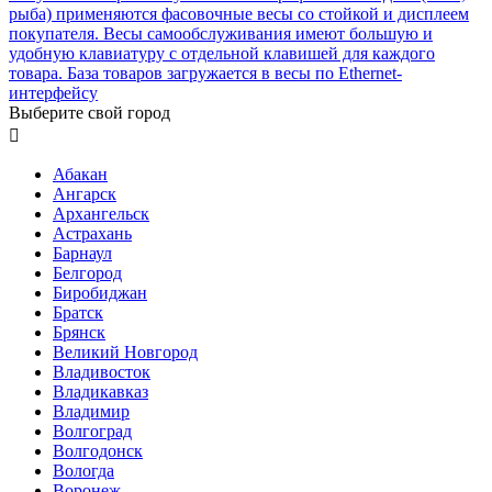
рыба) применяются фасовочные весы со стойкой и дисплеем
покупателя. Весы самообслуживания имеют большую и
удобную клавиатуру с отдельной клавишей для каждого
товара. База товаров загружается в весы по Ethernet-
интерфейсу
Выберите свой город

Абакан
Ангарск
Архангельск
Астрахань
Барнаул
Белгород
Биробиджан
Братск
Брянск
Великий Новгород
Владивосток
Владикавказ
Владимир
Волгоград
Волгодонск
Вологда
Воронеж