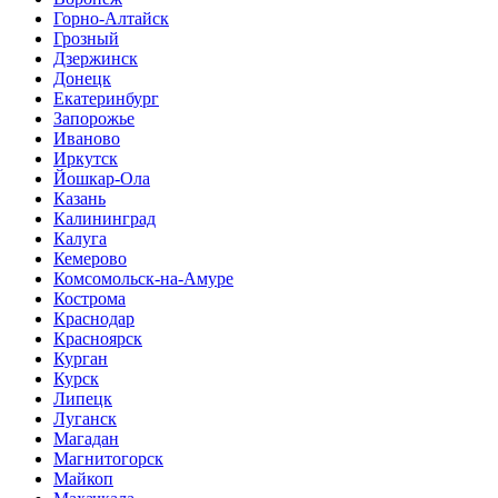
Горно-Алтайск
Грозный
Дзержинск
Донецк
Екатеринбург
Запорожье
Иваново
Иркутск
Йошкар-Ола
Казань
Калининград
Калуга
Кемерово
Комсомольск-на-Амуре
Кострома
Краснодар
Красноярск
Курган
Курск
Липецк
Луганск
Магадан
Магнитогорск
Майкоп