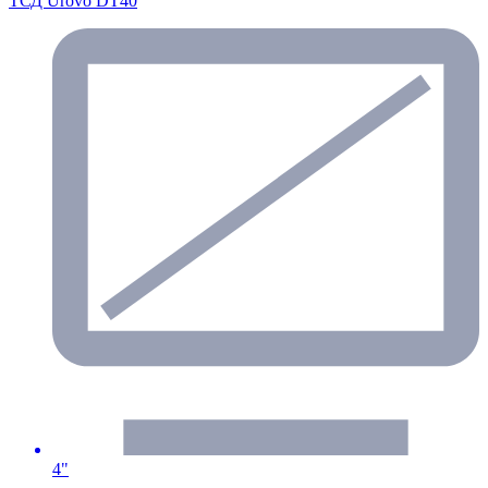
ТСД Urovo DT40
4"