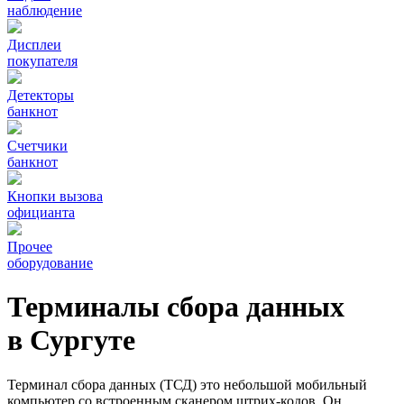
наблюдение
Дисплеи
покупателя
Детекторы
банкнот
Счетчики
банкнот
Кнопки вызова
официанта
Прочее
оборудование
Терминалы сбора данных
в Сургуте
Терминал сбора данных (ТСД) это небольшой мобильный
компьютер со встроенным сканером штрих-кодов. Он