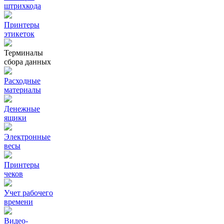
штрихкода
Принтеры
этикеток
Терминалы
сбора данных
Расходные
материалы
Денежные
ящики
Электронные
весы
Принтеры
чеков
Учет рабочего
времени
Видео‑