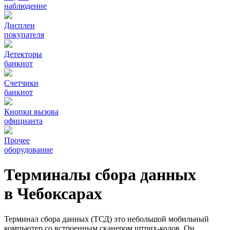
наблюдение
Дисплеи
покупателя
Детекторы
банкнот
Счетчики
банкнот
Кнопки вызова
официанта
Прочее
оборудование
Терминалы сбора данных
в Чебоксарах
Терминал сбора данных (ТСД) это небольшой мобильный
компьютер со встроенным сканером штрих-кодов. Он