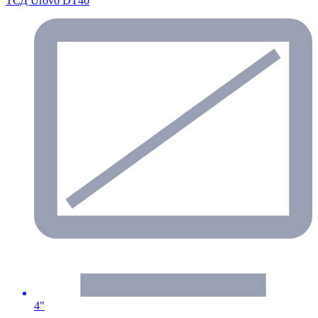
ТСД Urovo DT40
4"