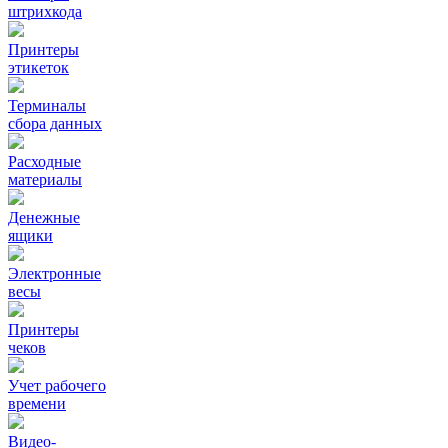
штрихкода
Принтеры
этикеток
Терминалы
сбора данных
Расходные
материалы
Денежные
ящики
Электронные
весы
Принтеры
чеков
Учет рабочего
времени
Видео‑