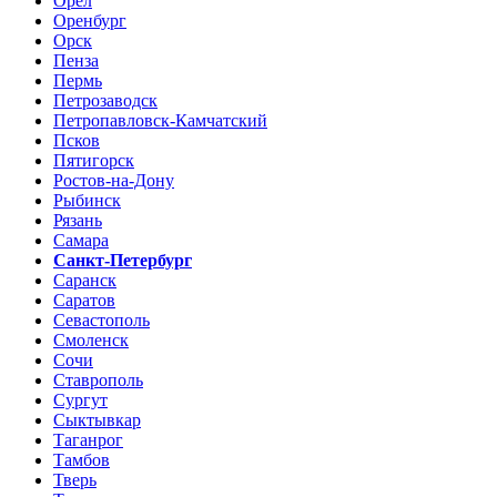
Орел
Оренбург
Орск
Пенза
Пермь
Петрозаводск
Петропавловск-Камчатский
Псков
Пятигорск
Ростов-на-Дону
Рыбинск
Рязань
Самара
Санкт-Петербург
Саранск
Саратов
Севастополь
Смоленск
Сочи
Ставрополь
Сургут
Сыктывкар
Таганрог
Тамбов
Тверь