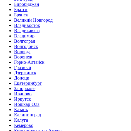
Биробиджан
Братск
Брянск
Великий Новгород
Владивосток
Владикавказ
Владимир
Волгоград
Волгодонск
Вологда
Воронеж
Горно-Алтайск
Грозный
Дзержинск
Донецк
Екатеринбург
Запорожье
Иваново
Иркутск
Йошкар-Ола
Казань
Калининград
Калуга
Кемерово
Комсомольск-на-Амуре