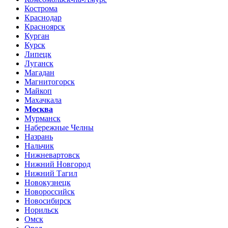
Кострома
Краснодар
Красноярск
Курган
Курск
Липецк
Луганск
Магадан
Магнитогорск
Майкоп
Махачкала
Москва
Мурманск
Набережные Челны
Назрань
Нальчик
Нижневартовск
Нижний Новгород
Нижний Тагил
Новокузнецк
Новороссийск
Новосибирск
Норильск
Омск