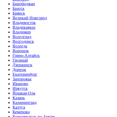
Биробиджан
Братск
Брянск
Великий Новгород
Владивосток
Владикавказ
Владимир
Волгоград
Волгодонск
Вологда
Воронеж
Горно-Алтайск
Грозный
Дзержинск
Донецк
Екатеринбург
Запорожье
Иваново
Иркутск
Йошкар-Ола
Казань
Калининград
Калуга
Кемерово
Комсомольск-на-Амуре