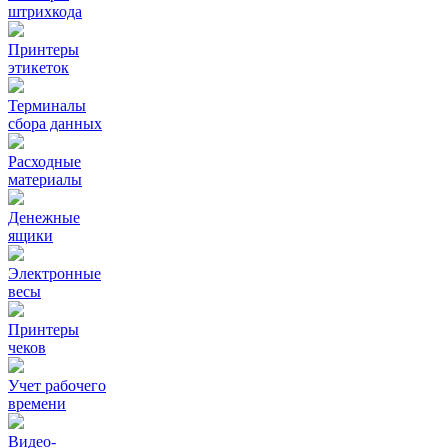
штрихкода
Принтеры
этикеток
Терминалы
сбора данных
Расходные
материалы
Денежные
ящики
Электронные
весы
Принтеры
чеков
Учет рабочего
времени
Видео‑