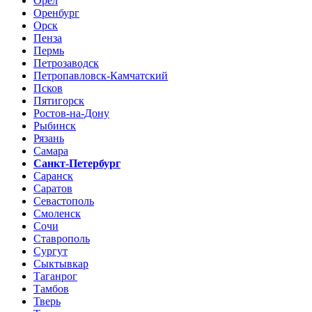
Орел
Оренбург
Орск
Пенза
Пермь
Петрозаводск
Петропавловск-Камчатский
Псков
Пятигорск
Ростов-на-Дону
Рыбинск
Рязань
Самара
Санкт-Петербург
Саранск
Саратов
Севастополь
Смоленск
Сочи
Ставрополь
Сургут
Сыктывкар
Таганрог
Тамбов
Тверь