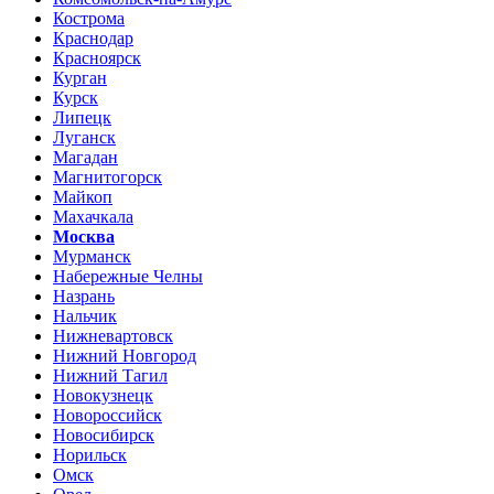
Кострома
Краснодар
Красноярск
Курган
Курск
Липецк
Луганск
Магадан
Магнитогорск
Майкоп
Махачкала
Москва
Мурманск
Набережные Челны
Назрань
Нальчик
Нижневартовск
Нижний Новгород
Нижний Тагил
Новокузнецк
Новороссийск
Новосибирск
Норильск
Омск