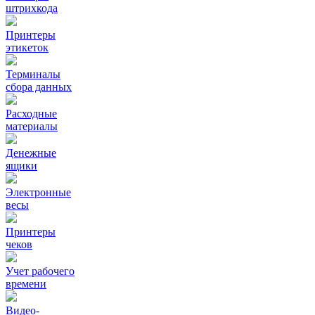
штрихкода
Принтеры
этикеток
Терминалы
сбора данных
Расходные
материалы
Денежные
ящики
Электронные
весы
Принтеры
чеков
Учет рабочего
времени
Видео‑