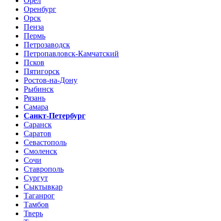
Орел
Оренбург
Орск
Пенза
Пермь
Петрозаводск
Петропавловск-Камчатский
Псков
Пятигорск
Ростов-на-Дону
Рыбинск
Рязань
Самара
Санкт-Петербург
Саранск
Саратов
Севастополь
Смоленск
Сочи
Ставрополь
Сургут
Сыктывкар
Таганрог
Тамбов
Тверь