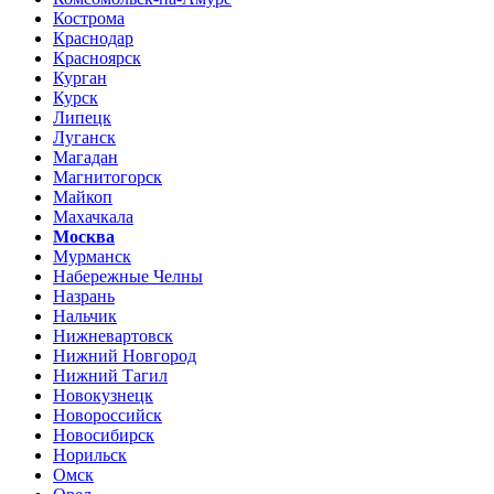
Кострома
Краснодар
Красноярск
Курган
Курск
Липецк
Луганск
Магадан
Магнитогорск
Майкоп
Махачкала
Москва
Мурманск
Набережные Челны
Назрань
Нальчик
Нижневартовск
Нижний Новгород
Нижний Тагил
Новокузнецк
Новороссийск
Новосибирск
Норильск
Омск