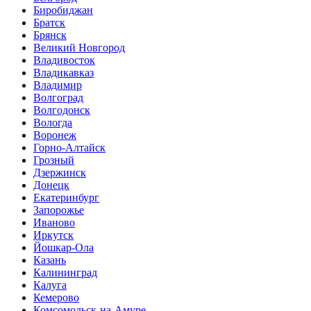
Биробиджан
Братск
Брянск
Великий Новгород
Владивосток
Владикавказ
Владимир
Волгоград
Волгодонск
Вологда
Воронеж
Горно-Алтайск
Грозный
Дзержинск
Донецк
Екатеринбург
Запорожье
Иваново
Иркутск
Йошкар-Ола
Казань
Калининград
Калуга
Кемерово
Комсомольск-на-Амуре