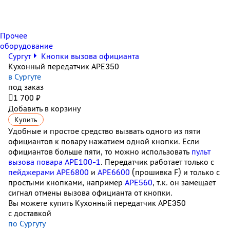
Прочее
оборудование
Сургут
Кнопки вызова официанта
Кухонный передатчик APE350
в Сургуте
под заказ

1 700 ₽
Добавить в корзину
Купить
Удобные и простое средство вызвать одного из пяти
официантов к повару нажатием одной кнопки. Если
официантов больше пяти, то можно использовать
пульт
вызова повара АРЕ100-1
. Передатчик работает только с
пейджерами АРЕ6800
и
APE6600
(прошивка F) и только с
простыми кнопками, например
APE560
, т.к. он замещает
сигнал отмены вызова официанта от кнопки.
Вы можете купить Кухонный передатчик APE350
с доставкой
по Сургуту