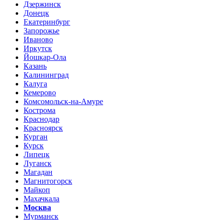
Дзержинск
Донецк
Екатеринбург
Запорожье
Иваново
Иркутск
Йошкар-Ола
Казань
Калининград
Калуга
Кемерово
Комсомольск-на-Амуре
Кострома
Краснодар
Красноярск
Курган
Курск
Липецк
Луганск
Магадан
Магнитогорск
Майкоп
Махачкала
Москва
Мурманск