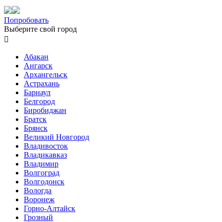
Попробовать
Выберите свой город

Абакан
Ангарск
Архангельск
Астрахань
Барнаул
Белгород
Биробиджан
Братск
Брянск
Великий Новгород
Владивосток
Владикавказ
Владимир
Волгоград
Волгодонск
Вологда
Воронеж
Горно-Алтайск
Грозный