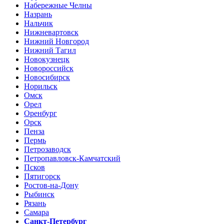
Набережные Челны
Назрань
Нальчик
Нижневартовск
Нижний Новгород
Нижний Тагил
Новокузнецк
Новороссийск
Новосибирск
Норильск
Омск
Орел
Оренбург
Орск
Пенза
Пермь
Петрозаводск
Петропавловск-Камчатский
Псков
Пятигорск
Ростов-на-Дону
Рыбинск
Рязань
Самара
Санкт-Петербург