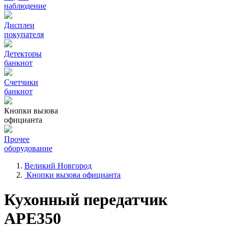
наблюдение
Дисплеи
покупателя
Детекторы
банкнот
Счетчики
банкнот
Кнопки вызова
официанта
Прочее
оборудование
Великий Новгород
Кнопки вызова официанта
Кухонный передатчик
APE350