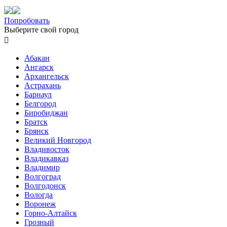
Попробовать
Выберите свой город

Абакан
Ангарск
Архангельск
Астрахань
Барнаул
Белгород
Биробиджан
Братск
Брянск
Великий Новгород
Владивосток
Владикавказ
Владимир
Волгоград
Волгодонск
Вологда
Воронеж
Горно-Алтайск
Грозный