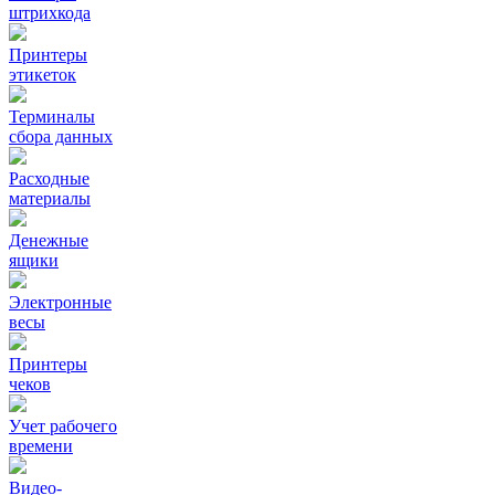
штрихкода
Принтеры
этикеток
Терминалы
сбора данных
Расходные
материалы
Денежные
ящики
Электронные
весы
Принтеры
чеков
Учет рабочего
времени
Видео‑