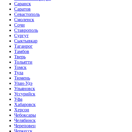
Саранск
Саратов
Севастополь
Смоленск
Сочи
Ставрополь
Сургут
Сыктывкар
Таганрог
Тамбов
Тверь
Тольятти
Томск
Тула
Тюмень
Улан-Удэ
Ульяновск
Уссурийск
Уфа
Хабаровск
Херсон
Чебоксары
Челябинск
Череповец
Черкесск