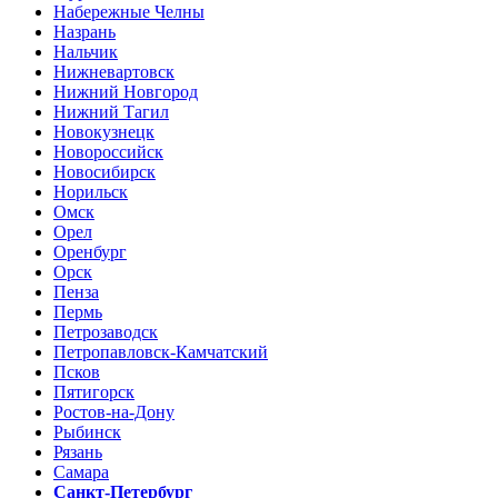
Набережные Челны
Назрань
Нальчик
Нижневартовск
Нижний Новгород
Нижний Тагил
Новокузнецк
Новороссийск
Новосибирск
Норильск
Омск
Орел
Оренбург
Орск
Пенза
Пермь
Петрозаводск
Петропавловск-Камчатский
Псков
Пятигорск
Ростов-на-Дону
Рыбинск
Рязань
Самара
Санкт-Петербург