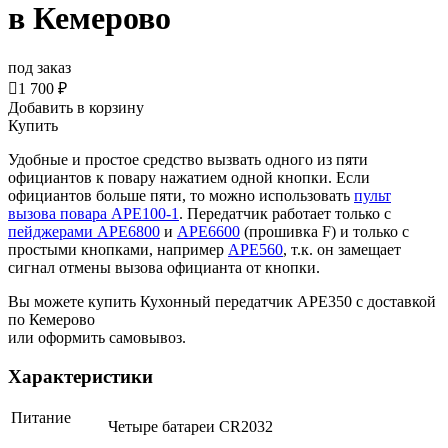
в Кемерово
под заказ

1 700 ₽
Добавить в корзину
Купить
Удобные и простое средство вызвать одного из пяти
официантов к повару нажатием одной кнопки. Если
официантов больше пяти, то можно использовать
пульт
вызова повара АРЕ100-1
. Передатчик работает только с
пейджерами АРЕ6800
и
APE6600
(прошивка F) и только с
простыми кнопками, например
APE560
, т.к. он замещает
сигнал отмены вызова официанта от кнопки.
Вы можете купить Кухонный передатчик APE350 с доставкой
по Кемерово
или оформить самовывоз.
Характеристики
Питание
Четыре батареи CR2032