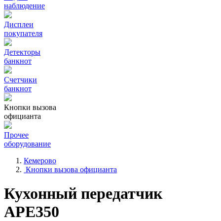
наблюдение
Дисплеи
покупателя
Детекторы
банкнот
Счетчики
банкнот
Кнопки вызова
официанта
Прочее
оборудование
Кемерово
Кнопки вызова официанта
Кухонный передатчик
APE350