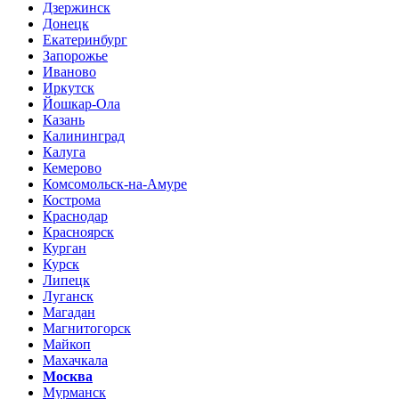
Дзержинск
Донецк
Екатеринбург
Запорожье
Иваново
Иркутск
Йошкар-Ола
Казань
Калининград
Калуга
Кемерово
Комсомольск-на-Амуре
Кострома
Краснодар
Красноярск
Курган
Курск
Липецк
Луганск
Магадан
Магнитогорск
Майкоп
Махачкала
Москва
Мурманск