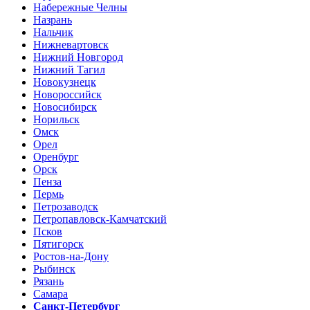
Набережные Челны
Назрань
Нальчик
Нижневартовск
Нижний Новгород
Нижний Тагил
Новокузнецк
Новороссийск
Новосибирск
Норильск
Омск
Орел
Оренбург
Орск
Пенза
Пермь
Петрозаводск
Петропавловск-Камчатский
Псков
Пятигорск
Ростов-на-Дону
Рыбинск
Рязань
Самара
Санкт-Петербург