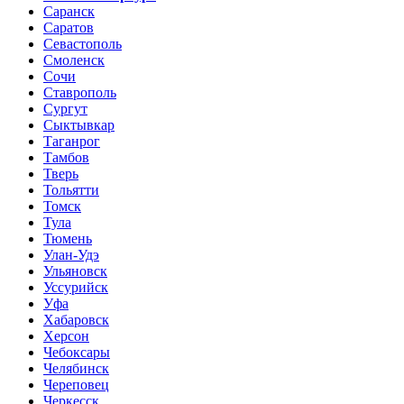
Саранск
Саратов
Севастополь
Смоленск
Сочи
Ставрополь
Сургут
Сыктывкар
Таганрог
Тамбов
Тверь
Тольятти
Томск
Тула
Тюмень
Улан-Удэ
Ульяновск
Уссурийск
Уфа
Хабаровск
Херсон
Чебоксары
Челябинск
Череповец
Черкесск