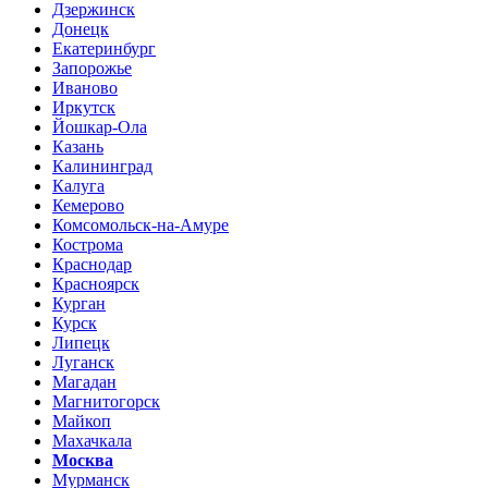
Дзержинск
Донецк
Екатеринбург
Запорожье
Иваново
Иркутск
Йошкар-Ола
Казань
Калининград
Калуга
Кемерово
Комсомольск-на-Амуре
Кострома
Краснодар
Красноярск
Курган
Курск
Липецк
Луганск
Магадан
Магнитогорск
Майкоп
Махачкала
Москва
Мурманск