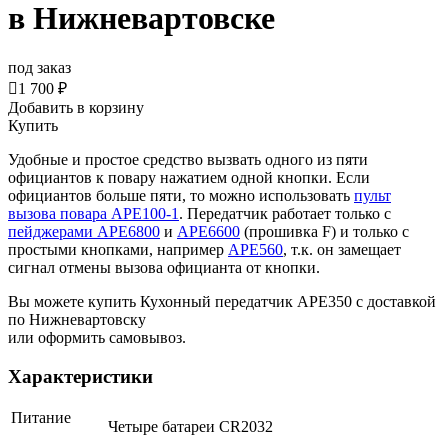
в Нижневартовске
под заказ

1 700 ₽
Добавить в корзину
Купить
Удобные и простое средство вызвать одного из пяти
официантов к повару нажатием одной кнопки. Если
официантов больше пяти, то можно использовать
пульт
вызова повара АРЕ100-1
. Передатчик работает только с
пейджерами АРЕ6800
и
APE6600
(прошивка F) и только с
простыми кнопками, например
APE560
, т.к. он замещает
сигнал отмены вызова официанта от кнопки.
Вы можете купить Кухонный передатчик APE350 с доставкой
по Нижневартовску
или оформить самовывоз.
Характеристики
Питание
Четыре батареи CR2032