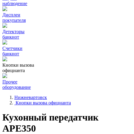
наблюдение
Дисплеи
покупателя
Детекторы
банкнот
Счетчики
банкнот
Кнопки вызова
официанта
Прочее
оборудование
Нижневартовск
Кнопки вызова официанта
Кухонный передатчик
APE350