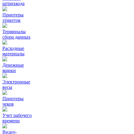
штрихкода
Принтеры
этикеток
Терминалы
сбора данных
Расходные
материалы
Денежные
ящики
Электронные
весы
Принтеры
чеков
Учет рабочего
времени
Видео‑