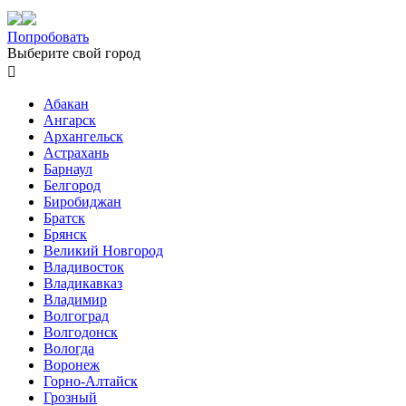
Попробовать
Выберите свой город

Абакан
Ангарск
Архангельск
Астрахань
Барнаул
Белгород
Биробиджан
Братск
Брянск
Великий Новгород
Владивосток
Владикавказ
Владимир
Волгоград
Волгодонск
Вологда
Воронеж
Горно-Алтайск
Грозный