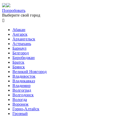
Попробовать
Выберите свой город

Абакан
Ангарск
Архангельск
Астрахань
Барнаул
Белгород
Биробиджан
Братск
Брянск
Великий Новгород
Владивосток
Владикавказ
Владимир
Волгоград
Волгодонск
Вологда
Воронеж
Горно-Алтайск
Грозный