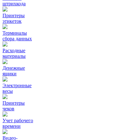
штрихкода
Принтеры
этикеток
Терминалы
сбора данных
Расходные
материалы
Денежные
ящики
Электронные
весы
Принтеры
чеков
Учет рабочего
времени
Видео‑