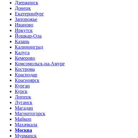
Дзержинск
Донецк
Екатеринбург
Запорожье
Иваново
Иркутск
Йошкар-Ола
Казань
Калининград
Калуга
Кемерово
Комсомольск-на-Амуре
Кострома
Краснодар
Красноярск
Курган
Курск
Липецк
Луганск
Магадан
Магнитогорск
Майкоп
Махачкала
Москва
Мурманск