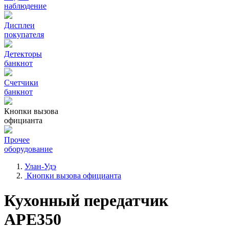
наблюдение
Дисплеи
покупателя
Детекторы
банкнот
Счетчики
банкнот
Кнопки вызова
официанта
Прочее
оборудование
Улан-Удэ
Кнопки вызова официанта
Кухонный передатчик
APE350