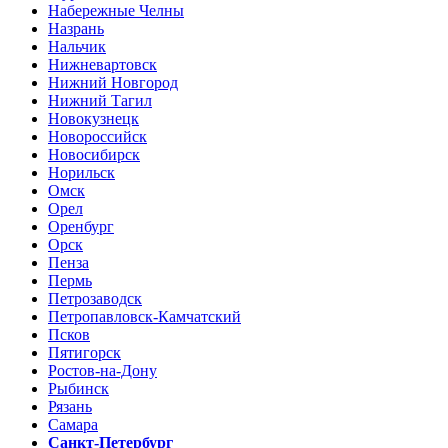
Набережные Челны
Назрань
Нальчик
Нижневартовск
Нижний Новгород
Нижний Тагил
Новокузнецк
Новороссийск
Новосибирск
Норильск
Омск
Орел
Оренбург
Орск
Пенза
Пермь
Петрозаводск
Петропавловск-Камчатский
Псков
Пятигорск
Ростов-на-Дону
Рыбинск
Рязань
Самара
Санкт-Петербург