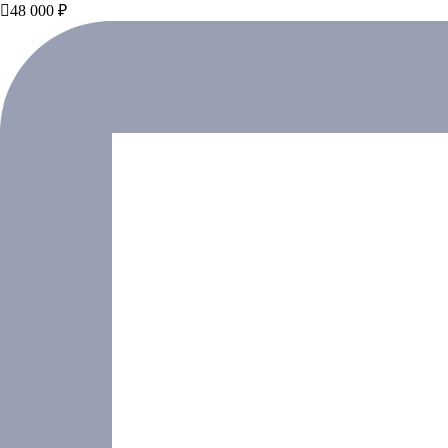

48 000 ₽