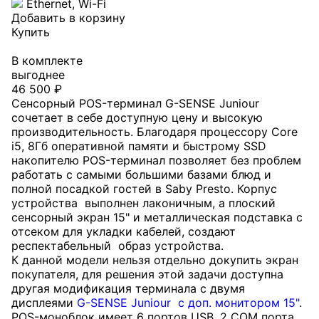
Ethernet, Wi-Fi
Добавить в корзину
Купить
В комплекте
выгоднее
46 500 ₽
Сенсорный POS-терминал G-SENSE Juniour
сочетает в себе доступную цену и высокую
производительность. Благодаря п
роцессору Core
i5, 8Гб оперативной памяти и быстрому SSD
накопителю POS-терминал позволяет без проблем
работать с самыми большими базами блюд и
полной посадкой гостей в Saby Presto. Корпус
устройства выполнен лаконичным, а плоский
сенсорный экран 15" и металлическая подставка с
отсеком для укладки кабелей, создают
респектабельный образ устройства.
К данной модели нельзя отдельно докупить экран
покупателя, для решения этой задачи доступна
другая модификация терминала с двумя
дисплеями
G-SENSE Juniour с доп. монитором 15"
.
POS-моноблок имеет 6 портов USB, 2 COM порта,