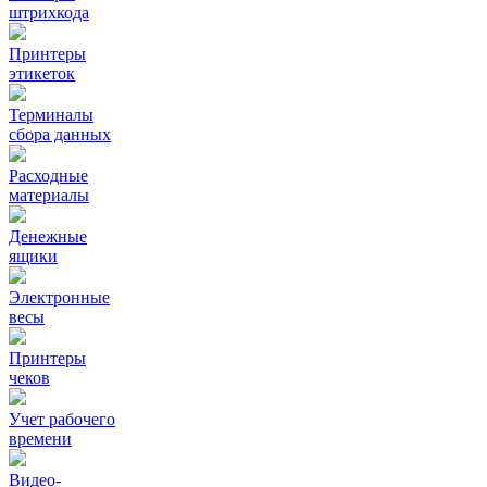
штрихкода
Принтеры
этикеток
Терминалы
сбора данных
Расходные
материалы
Денежные
ящики
Электронные
весы
Принтеры
чеков
Учет рабочего
времени
Видео‑