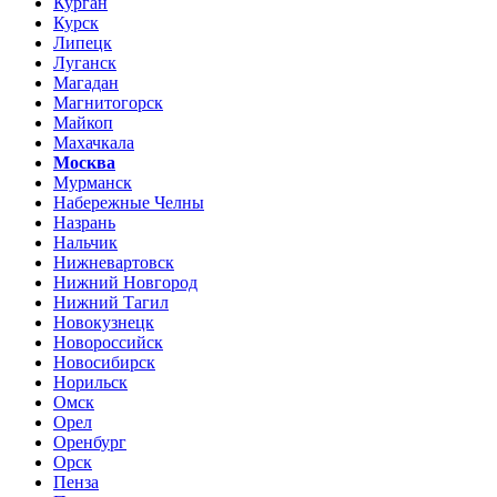
Курган
Курск
Липецк
Луганск
Магадан
Магнитогорск
Майкоп
Махачкала
Москва
Мурманск
Набережные Челны
Назрань
Нальчик
Нижневартовск
Нижний Новгород
Нижний Тагил
Новокузнецк
Новороссийск
Новосибирск
Норильск
Омск
Орел
Оренбург
Орск
Пенза