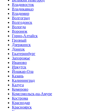
Великий Новгород
Владивосток
Владикавказ
Владимир
Волгоград
Волгодонск
Вологда
Воронеж
Горно-Алтайск
Грозный
Дзержинск
Донецк
Екатеринбург
Запорожье
Иваново
Иркутск
Йошкар-Ола
Казань
Калининград
Калуга
Кемерово
Комсомольск-на-Амуре
Кострома
Краснодар
Красноярск