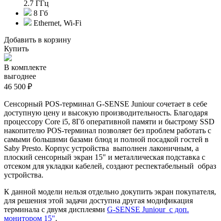
2.7 ГГц
8 Гб
Ethernet, Wi-Fi
Добавить в корзину
Купить
В комплекте
выгоднее
46 500 ₽
Сенсорный POS-терминал G-SENSE Juniour сочетает в себе
доступную цену и высокую производительность. Благодаря
п
роцессору Core i5, 8Гб оперативной памяти и быстрому SSD
накопителю POS-терминал позволяет без проблем работать с
самыми большими базами блюд и полной посадкой гостей в
Saby Presto. Корпус устройства выполнен лаконичным, а
плоский сенсорный экран 15" и металлическая подставка с
отсеком для укладки кабелей, создают респектабельный образ
устройства.
К данной модели нельзя отдельно докупить экран покупателя,
для решения этой задачи доступна другая модификация
терминала с двумя дисплеями
G-SENSE Juniour с доп.
монитором 15"
.