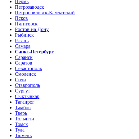
Пермь
Петрозаводск
Петропавловск-Камчатский
Псков
Пятигорск
Ростов-на-Дону
Рыбинск
Рязань
Самара
Санкт-Петербург
Саранск
Саратов
Севастополь
Смоленск
Сочи
Ставрополь
Сургут
Сыктывкар
Таганрог
Тамбов
Тверь
Тольятти
Томск
Тула
Тюмень