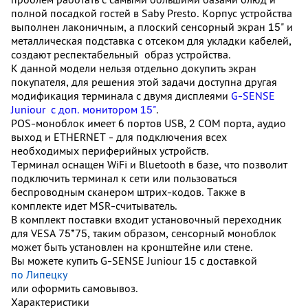
полной посадкой гостей в Saby Presto. Корпус устройства
выполнен лаконичным, а плоский сенсорный экран 15" и
металлическая подставка с отсеком для укладки кабелей,
создают респектабельный образ устройства.
К данной модели нельзя отдельно докупить экран
покупателя, для решения этой задачи доступна другая
модификация терминала с двумя дисплеями
G-SENSE
Juniour с доп. монитором 15"
.
POS-моноблок имеет 6 портов USB, 2 COM порта, аудио
выход и ETHERNET - для подключения всех
необходимых периферийных устройств.
Терминал оснащен WiFi и Bluetooth в базе, что позволит
подключить терминал к сети или пользоваться
беспроводным сканером штрих-кодов. Также в
комплекте идет MSR-считыватель.
В комплект поставки входит установочный переходник
для VESA 75*75, таким образом, сенсорный моноблок
может быть установлен на кронштейне или стене.
Вы можете купить G-SENSE Juniour 15 с доставкой
по Липецку
или оформить самовывоз.
Характеристики