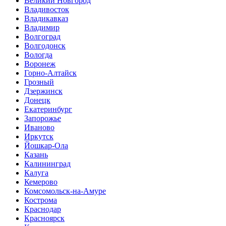
Великий Новгород
Владивосток
Владикавказ
Владимир
Волгоград
Волгодонск
Вологда
Воронеж
Горно-Алтайск
Грозный
Дзержинск
Донецк
Екатеринбург
Запорожье
Иваново
Иркутск
Йошкар-Ола
Казань
Калининград
Калуга
Кемерово
Комсомольск-на-Амуре
Кострома
Краснодар
Красноярск