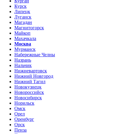
Курган
Курск
Липецк
Луганск
Магадан
Магнитогорск
Майкоп
Махачкала
Москва
Мурманск
Набережные Челны
Назрань
Нальчик
Нижневартовск
Нижний Новгород
Нижний Тагил
Новокузнецк
Новороссийск
Новосибирск
Норильск
Омск
Орел
Оренбург
Орск
Пенза