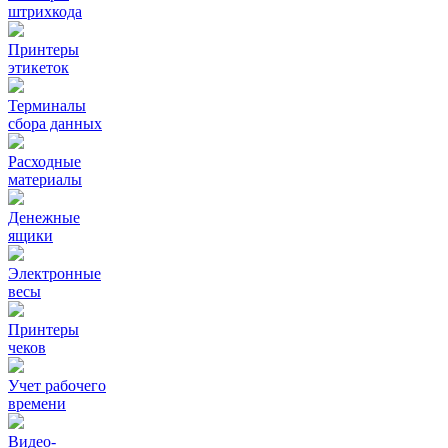
штрихкода
Принтеры
этикеток
Терминалы
сбора данных
Расходные
материалы
Денежные
ящики
Электронные
весы
Принтеры
чеков
Учет рабочего
времени
Видео‑