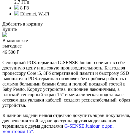
2.7 ГГц
8 Гб
Ethernet, Wi-Fi
Добавить в корзину
Купить
В комплекте
выгоднее
46 500 ₽
Сенсорный POS-терминал G-SENSE Juniour сочетает в себе
доступную цену и высокую производительность. Благодаря
п
роцессору Core i5, 8Гб оперативной памяти и быстрому SSD
накопителю POS-терминал позволяет без проблем работать с
самыми большими базами блюд и полной посадкой гостей в
Saby Presto. Корпус устройства выполнен лаконичным, а
плоский сенсорный экран 15" и металлическая подставка с
отсеком для укладки кабелей, создают респектабельный образ
устройства.
К данной модели нельзя отдельно докупить экран покупателя,
для решения этой задачи доступна другая модификация
терминала с двумя дисплеями
G-SENSE Juniour с доп.
монитором 15"
.