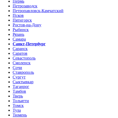
Пермь
Петрозаводск
Петропавловск-Камчатский
Псков
Пятигорск
Ростов-на-Дону
Рыбинск
Рязань
Самара
Санкт-Петербург
Саранск
Саратов
Севастополь
Смоленск
Сочи
Ставрополь
Сургут
Сыктывкар
Таганрог
Тамбов
Тверь
Тольятти
Томск
Тула
Тюмень