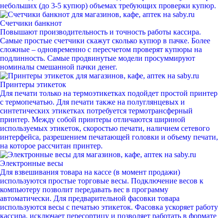
небольших (до 3-5 купюр) объемах требующих проверки купюр.
Счетчики банкнот
Повышают производительность и точность работы кассира.
Самые простые счетчики скажут сколько купюр в пачке. Более
сложные – одновременно с пересчетом проверят купюры на
подлинность. Самые продвинутые модели просуммируют
номиналы смешанной пачки денег.
Принтеры этикеток
Для печати только на термоэтикетках подойдет простой принтер
с термопечатью. Для печати также на полуглянцевых и
синтетических этикетках потребуется термотрансферный
принтер. Между собой принтеры отличаются шириной
используемых этикеток, скоростью печати, наличием сетевого
интерфейса, разрешением печатающей головки и объему печати,
на которое рассчитан принтер.
Электронные весы
Для взвешивания товара на кассе (в момент продажи)
используются простые торговые весы. Подключение весов к
компьютеру позволит передавать вес в программу
автоматически. Для предварительной фасовки товара
используются весы с печатью этикеток. Фасовка ускоряет работу
кассира, исключает пересортицу и позволяет работать в формате