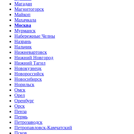
Магадан
Магнитогорск
Майкоп
Махачкала
Москва
Мурманск
Набережные Челны
Назрань
Нальчик
Нижневартовск
Нижний Новгород
Нижний Тагил
Новокузнецк
Новороссийск
Новосибирск
Норильск
Омск
Орел
Оренбург
Орск
Пенза
Пермь
Петрозаводск
Петропавловск-Камчатский
Псков