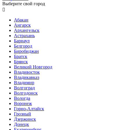
Выберите свой город

Абакан
Ангарск
Архангельск
Астрахань
Барнаул
Белгород
Биробиджан
Братск
Брянск
Великий Новгород
Владивосток
Владикавказ
Владимир
Волгоград
Волгодонск
Вологда
Воронеж
Горно-Алтайск
Грозный
Дзержинск
Донецк
Екатеринбург