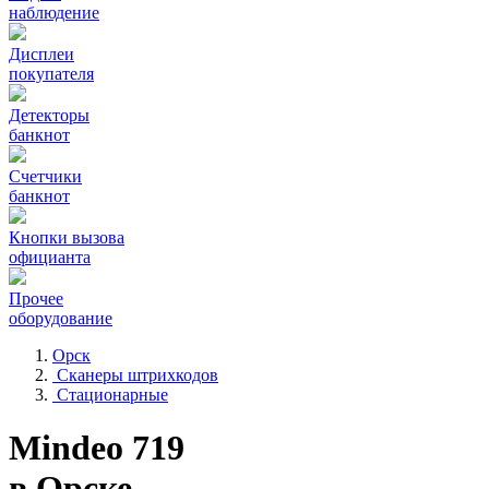
наблюдение
Дисплеи
покупателя
Детекторы
банкнот
Счетчики
банкнот
Кнопки вызова
официанта
Прочее
оборудование
Орск
Сканеры штрихкодов
Стационарные
Mindeo 719
в Орске