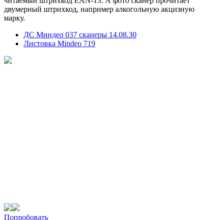
читаемый штрихкод EAN-13. А фото сканер прочитает
двумерный штрихкод, например алкогольную акцизную
марку.
ДС Миндео 037 сканеры 14.08.30
Листовка Mindeo 719
Попробовать