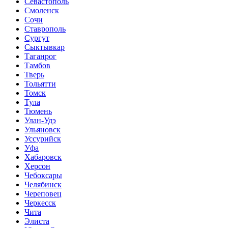
Севастополь
Смоленск
Сочи
Ставрополь
Сургут
Сыктывкар
Таганрог
Тамбов
Тверь
Тольятти
Томск
Тула
Тюмень
Улан-Удэ
Ульяновск
Уссурийск
Уфа
Хабаровск
Херсон
Чебоксары
Челябинск
Череповец
Черкесск
Чита
Элиста