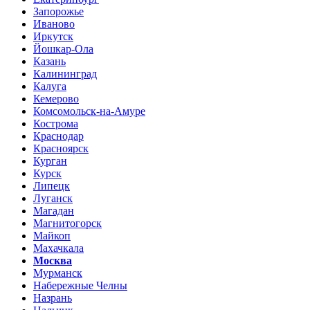
Запорожье
Иваново
Иркутск
Йошкар-Ола
Казань
Калининград
Калуга
Кемерово
Комсомольск-на-Амуре
Кострома
Краснодар
Красноярск
Курган
Курск
Липецк
Луганск
Магадан
Магнитогорск
Майкоп
Махачкала
Москва
Мурманск
Набережные Челны
Назрань