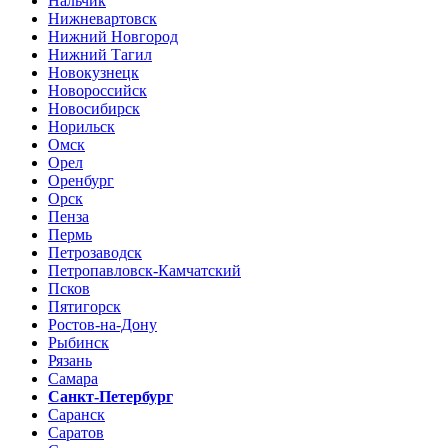
Нальчик
Нижневартовск
Нижний Новгород
Нижний Тагил
Новокузнецк
Новороссийск
Новосибирск
Норильск
Омск
Орел
Оренбург
Орск
Пенза
Пермь
Петрозаводск
Петропавловск-Камчатский
Псков
Пятигорск
Ростов-на-Дону
Рыбинск
Рязань
Самара
Санкт-Петербург
Саранск
Саратов