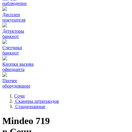
наблюдение
Дисплеи
покупателя
Детекторы
банкнот
Счетчики
банкнот
Кнопки вызова
официанта
Прочее
оборудование
Сочи
Сканеры штрихкодов
Стационарные
Mindeo 719
в Сочи