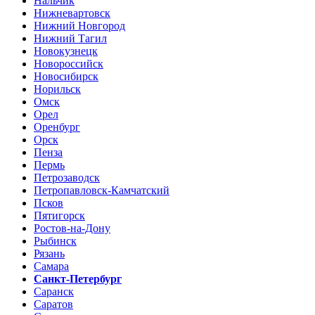
Нальчик
Нижневартовск
Нижний Новгород
Нижний Тагил
Новокузнецк
Новороссийск
Новосибирск
Норильск
Омск
Орел
Оренбург
Орск
Пенза
Пермь
Петрозаводск
Петропавловск-Камчатский
Псков
Пятигорск
Ростов-на-Дону
Рыбинск
Рязань
Самара
Санкт-Петербург
Саранск
Саратов