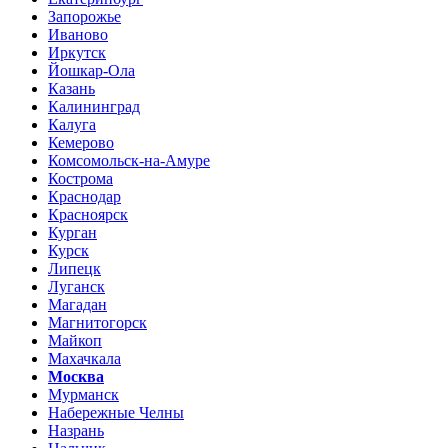
Запорожье
Иваново
Иркутск
Йошкар-Ола
Казань
Калининград
Калуга
Кемерово
Комсомольск-на-Амуре
Кострома
Краснодар
Красноярск
Курган
Курск
Липецк
Луганск
Магадан
Магнитогорск
Майкоп
Махачкала
Москва
Мурманск
Набережные Челны
Назрань