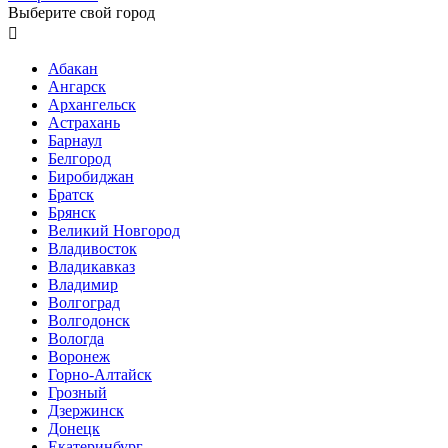
Выберите свой город

Абакан
Ангарск
Архангельск
Астрахань
Барнаул
Белгород
Биробиджан
Братск
Брянск
Великий Новгород
Владивосток
Владикавказ
Владимир
Волгоград
Волгодонск
Вологда
Воронеж
Горно-Алтайск
Грозный
Дзержинск
Донецк
Екатеринбург