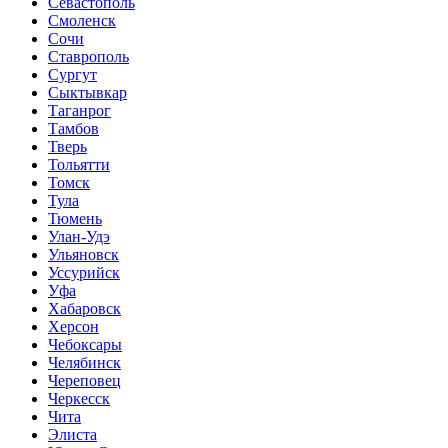
Севастополь
Смоленск
Сочи
Ставрополь
Сургут
Сыктывкар
Таганрог
Тамбов
Тверь
Тольятти
Томск
Тула
Тюмень
Улан-Удэ
Ульяновск
Уссурийск
Уфа
Хабаровск
Херсон
Чебоксары
Челябинск
Череповец
Черкесск
Чита
Элиста