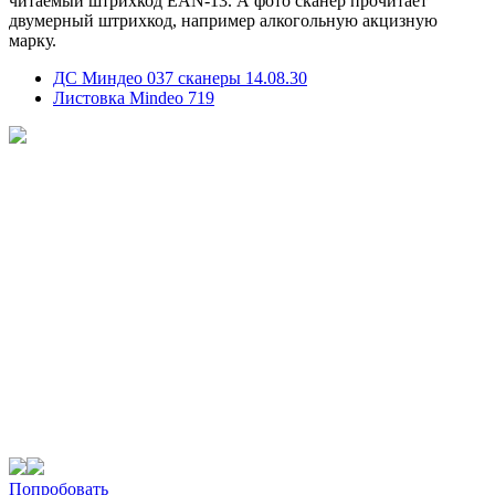
читаемый штрихкод EAN-13. А фото сканер прочитает
двумерный штрихкод, например алкогольную акцизную
марку.
ДС Миндео 037 сканеры 14.08.30
Листовка Mindeo 719
Попробовать