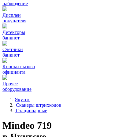
наблюдение
Дисплеи
покупателя
Детекторы
банкнот
Счетчики
банкнот
Кнопки вызова
официанта
Прочее
оборудование
Якутск
Сканеры штрихкодов
Стационарные
Mindeo 719
в Якутске